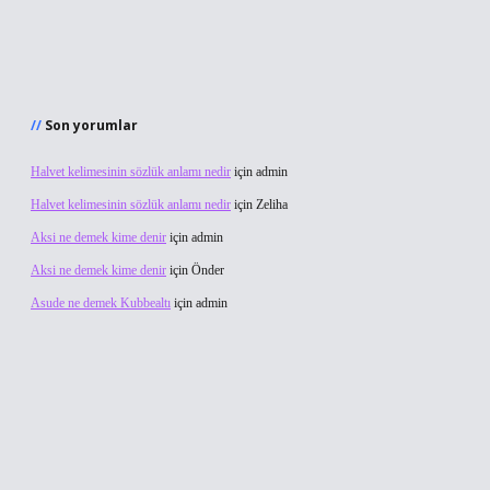
Son yorumlar
Halvet kelimesinin sözlük anlamı nedir
için
admin
Halvet kelimesinin sözlük anlamı nedir
için
Zeliha
Aksi ne demek kime denir
için
admin
Aksi ne demek kime denir
için
Önder
Asude ne demek Kubbealtı
için
admin