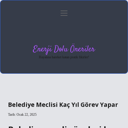
menüyü
Anasayfa
Gizlilik Politikası
Yasal Uyarı
aç
Hakkımızda
Enerji Dolu Öneriler
Hayatına hareket katan pratik fikirler!
Belediye Meclisi Kaç Yıl Görev Yapar
Tarih: Ocak 22, 2025