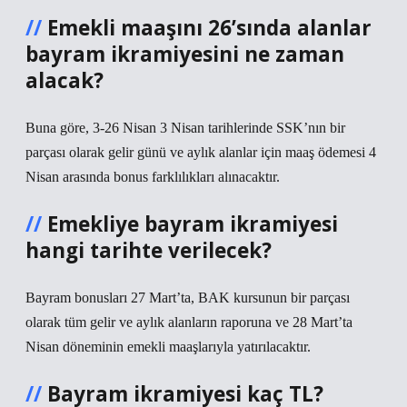
Emekli maaşını 26’sında alanlar
bayram ikramiyesini ne zaman
alacak?
Buna göre, 3-26 Nisan 3 Nisan tarihlerinde SSK’nın bir
parçası olarak gelir günü ve aylık alanlar için maaş ödemesi 4
Nisan arasında bonus farklılıkları alınacaktır.
Emekliye bayram ikramiyesi
hangi tarihte verilecek?
Bayram bonusları 27 Mart’ta, BAK kursunun bir parçası
olarak tüm gelir ve aylık alanların raporuna ve 28 Mart’ta
Nisan döneminin emekli maaşlarıyla yatırılacaktır.
Bayram ikramiyesi kaç TL?