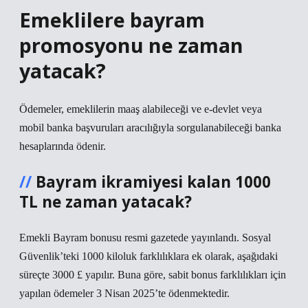
Emeklilere bayram
promosyonu ne zaman
yatacak?
Ödemeler, emeklilerin maaş alabileceği ve e-devlet veya
mobil banka başvuruları aracılığıyla sorgulanabileceği banka
hesaplarında ödenir.
Bayram ikramiyesi kalan 1000
TL ne zaman yatacak?
Emekli Bayram bonusu resmi gazetede yayınlandı. Sosyal
Güvenlik’teki 1000 kiloluk farklılıklara ek olarak, aşağıdaki
süreçte 3000 £ yapılır. Buna göre, sabit bonus farklılıkları için
yapılan ödemeler 3 Nisan 2025’te ödenmektedir.