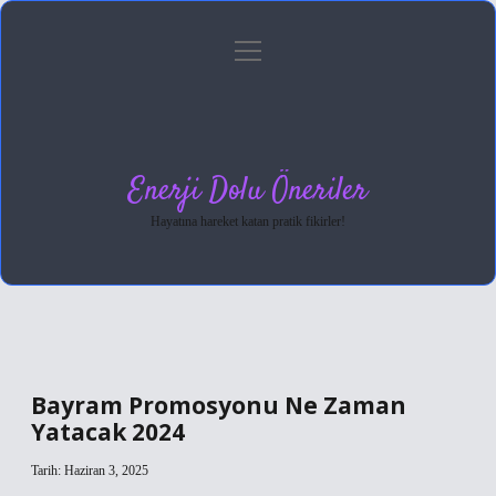
menüyü
Anasayfa
Gizlilik Politikası
Yasal Uyarı
aç
Hakkımızda
Enerji Dolu Öneriler
Hayatına hareket katan pratik fikirler!
Bayram Promosyonu Ne Zaman
Yatacak 2024
Tarih: Haziran 3, 2025