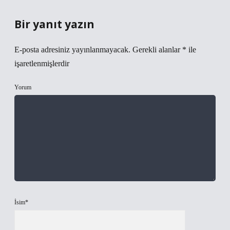
Bir yanıt yazın
E-posta adresiniz yayınlanmayacak.
Gerekli alanlar
*
ile
işaretlenmişlerdir
Yorum
İsim*