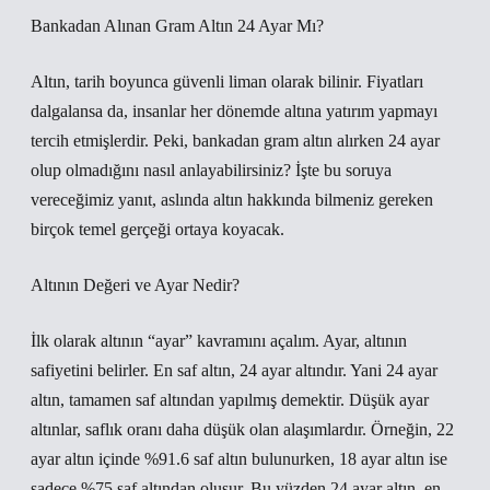
Bankadan Alınan Gram Altın 24 Ayar Mı?
Altın, tarih boyunca güvenli liman olarak bilinir. Fiyatları
dalgalansa da, insanlar her dönemde altına yatırım yapmayı
tercih etmişlerdir. Peki, bankadan gram altın alırken 24 ayar
olup olmadığını nasıl anlayabilirsiniz? İşte bu soruya
vereceğimiz yanıt, aslında altın hakkında bilmeniz gereken
birçok temel gerçeği ortaya koyacak.
Altının Değeri ve Ayar Nedir?
İlk olarak altının “ayar” kavramını açalım. Ayar, altının
safiyetini belirler. En saf altın, 24 ayar altındır. Yani 24 ayar
altın, tamamen saf altından yapılmış demektir. Düşük ayar
altınlar, saflık oranı daha düşük olan alaşımlardır. Örneğin, 22
ayar altın içinde %91.6 saf altın bulunurken, 18 ayar altın ise
sadece %75 saf altından oluşur. Bu yüzden 24 ayar altın, en