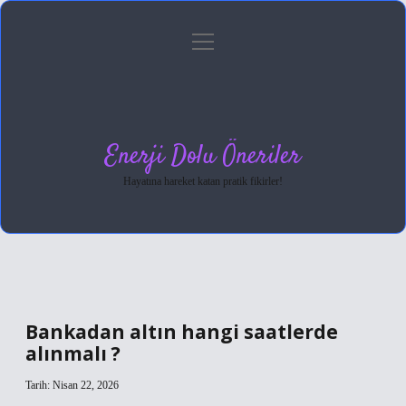
menüyü
Anasayfa
Gizlilik Politikası
Yasal Uyarı
aç
Hakkımızda
Enerji Dolu Öneriler
Hayatına hareket katan pratik fikirler!
Bankadan altın hangi saatlerde
alınmalı ?
Tarih: Nisan 22, 2026