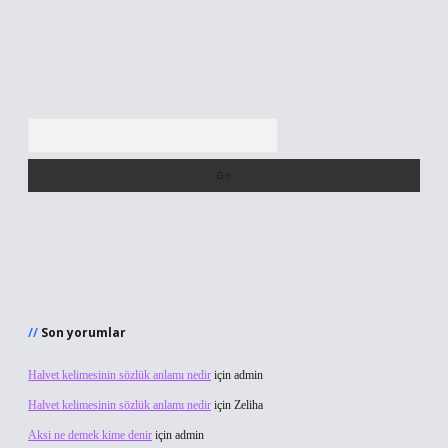
Arama
Son yorumlar
Halvet kelimesinin sözlük anlamı nedir
için
admin
Halvet kelimesinin sözlük anlamı nedir
için
Zeliha
Aksi ne demek kime denir
için
admin