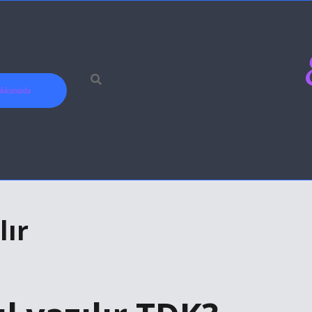
kkımızda
lır