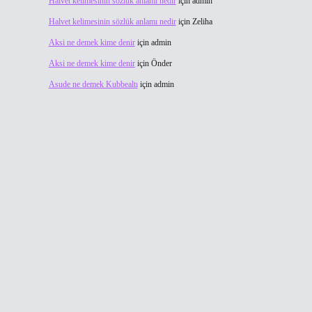
Halvet kelimesinin sözlük anlamı nedir
için
admin
Halvet kelimesinin sözlük anlamı nedir
için
Zeliha
Aksi ne demek kime denir
için
admin
Aksi ne demek kime denir
için
Önder
Asude ne demek Kubbealtı
için
admin