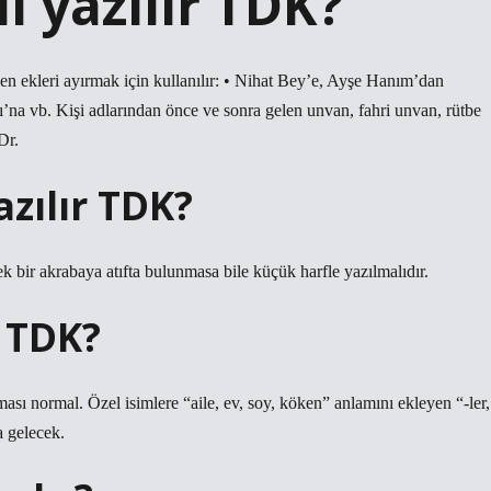
l yazılır TDK?
len ekleri ayırmak için kullanılır: • Nihat Bey’e, Ayşe Hanım’dan
a vb. Kişi adlarından önce ve sonra gelen unvan, fahri unvan, rütbe
Dr.
zılır TDK?
ek bir akrabaya atıfta bulunmasa bile küçük harfle yazılmalıdır.
r TDK?
ıması normal. Özel isimlere “aile, ev, soy, köken” anlamını ekleyen “-ler,
a gelecek.