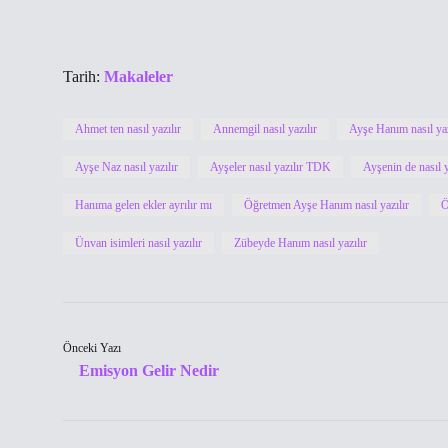
Tarih:
Makaleler
Ahmet ten nasıl yazılır
Annemgil nasıl yazılır
Ayşe Hanım nasıl ya
Ayşe Naz nasıl yazılır
Ayşeler nasıl yazılır TDK
Ayşenin de nasıl y
Hanıma gelen ekler ayrılır mı
Öğretmen Ayşe Hanım nasıl yazılır
Ö
Ünvan isimleri nasıl yazılır
Zübeyde Hanım nasıl yazılır
Önceki Yazı
Emisyon Gelir Nedir