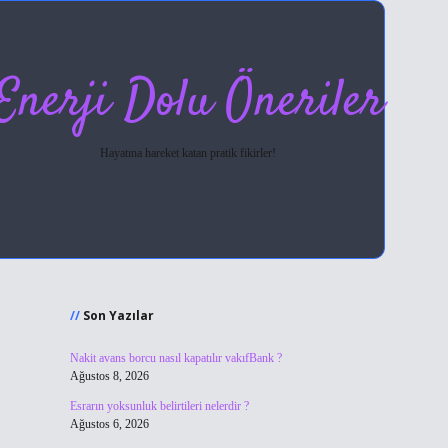
Enerji Dolu Öneriler
Hayatına hareket katan pratik fikirler!
Sidebar
hiltonbet giriş
Son Yazılar
Nakit avans borcu nasıl kapatılır vakıfBank ?
Ağustos 8, 2026
Esrarın yoksunluk belirtileri nelerdir ?
Ağustos 6, 2026