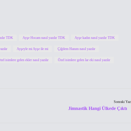
zılır TDK
Ayşe Hocam nasıl yazılır TDK
Ayşe kadın nasıl yazılır TDK
azılır
Ayşeyle mi Ayşe ile mi
Çiğdem Hanım nasıl yazılır
zel isimlere gelen ekler nasıl yazılır
Özel isimlere gelen lar eki nasıl yazılır
Sonraki Yaz
Jimnastik Hangi Ülkede Çıktı