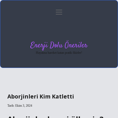
menüyü
Anasayfa
Gizlilik Politikası
Yasal Uyarı
aç
Hakkımızda
Enerji Dolu Öneriler
Hayatına hareket katan pratik fikirler!
Aborjinleri Kim Katletti
Tarih: Ekim 3, 2024