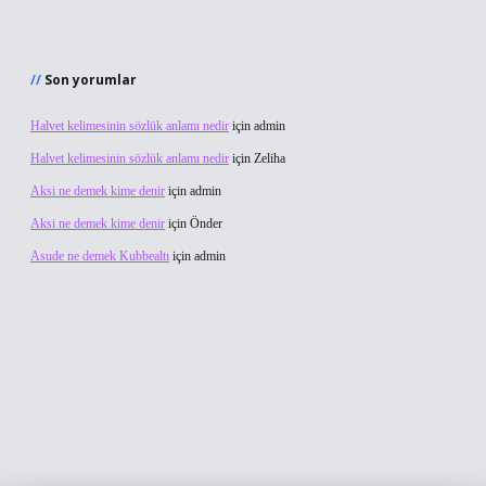
Son yorumlar
Halvet kelimesinin sözlük anlamı nedir
için
admin
Halvet kelimesinin sözlük anlamı nedir
için
Zeliha
Aksi ne demek kime denir
için
admin
Aksi ne demek kime denir
için
Önder
Asude ne demek Kubbealtı
için
admin