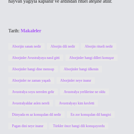
hayvan yağıyla kaplanır ve ardından ritüel ateşine atılır.
Tarih:
Makaleler
Aborijin sanatı nedir
Aborjin dili nedir
Aborjin ritueli nedir
Aborjinler Avustralyaya nasıl gitti
Aborjinler hangi dilleri konuşur
Aborjinler hangi dine mensup
Aborjinler hangi ülkenin
Aborjinler ne zaman yaşadı
Aborjinler neye inanır
Avustralya soyu nereden gelir
Avustralya yerlilerine ne oldu
Avustralyalılar aslen nereli
Avustralyayı kim kesfetti
Dünyada en az konuşulan dil nedir
En zor konuşulan dil hangisi
Pagan dini neye inanır
Türkler önce hangi dili konuşuyordu