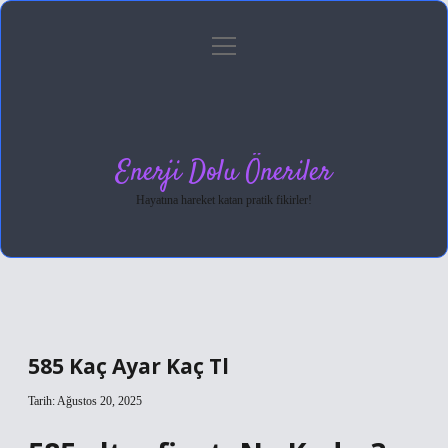
menüyü
Anasayfa
Gizlilik Politikası
Yasal Uyarı
aç
Hakkımızda
Enerji Dolu Öneriler
Hayatına hareket katan pratik fikirler!
585 Kaç Ayar Kaç Tl
Tarih: Ağustos 20, 2025