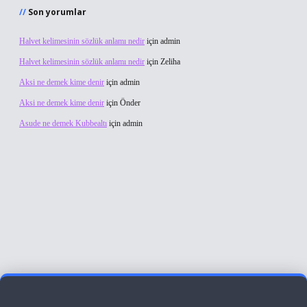
Son yorumlar
Halvet kelimesinin sözlük anlamı nedir
için
admin
Halvet kelimesinin sözlük anlamı nedir
için
Zeliha
Aksi ne demek kime denir
için
admin
Aksi ne demek kime denir
için
Önder
Asude ne demek Kubbealtı
için
admin
iş