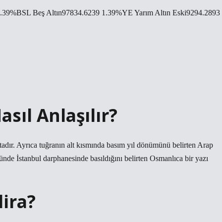
 1.39%BSL Beş Altın97834.6239 1.39%YE Yarım Altın Eski9294.2893
asıl Anlaşılır?
dır. Ayrıca tuğranın alt kısmında basım yıl dönümünü belirten Arap
zünde İstanbul darphanesinde basıldığını belirten Osmanlıca bir yazı
lira?