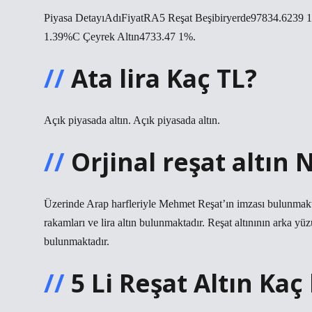
Piyasa DetayıAdıFiyatRA5 Reşat Beşibiryerde97834.6239
1.39%C Çeyrek Altın4733.47 1%.
Ata lira Kaç TL?
Açık piyasada altın. Açık piyasada altın.
Orjinal reşat altın N
Üzerinde Arap harfleriyle Mehmet Reşat’ın imzası bulunmakta
rakamları ve lira altın bulunmaktadır. Reşat altınının arka yü
bulunmaktadır.
5 Li Reşat Altın Kaç 