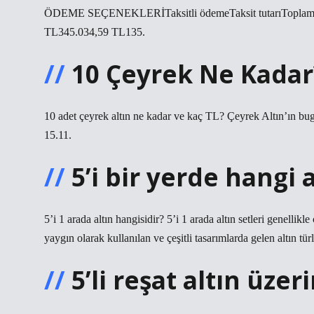
ÖDEME SEÇENEKLERİTaksitli ödemeTaksit tutarıToplam 
TL345.034,59 TL135.
10 Çeyrek Ne Kadar
10 adet çeyrek altın ne kadar ve kaç TL? Çeyrek Altın’ın bugü
15.11.
5’i bir yerde hangi 
5’i 1 arada altın hangisidir? 5’i 1 arada altın setleri genellik
yaygın olarak kullanılan ve çeşitli tasarımlarda gelen altın türl
5’li reşat altın üze