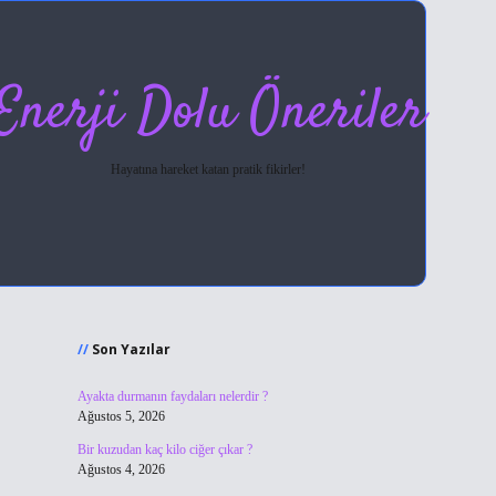
Enerji Dolu Öneriler
Hayatına hareket katan pratik fikirler!
Sidebar
hiltonbet giriş
Son Yazılar
Ayakta durmanın faydaları nelerdir ?
Ağustos 5, 2026
Bir kuzudan kaç kilo ciğer çıkar ?
Ağustos 4, 2026