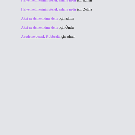
Halvet kelimesinin sözlük anlamı nedir
için
admin
Halvet kelimesinin sözlük anlamı nedir
için
Zeliha
Aksi ne demek kime denir
için
admin
Aksi ne demek kime denir
için
Önder
Asude ne demek Kubbealtı
için
admin