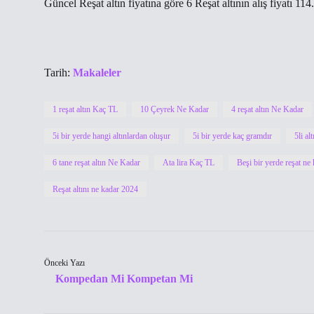
Güncel Reşat altın fiyatına göre 6 Reşat altının alış fiyatı 114
Tarih:
Makaleler
1 reşat altın Kaç TL
10 Çeyrek Ne Kadar
4 reşat altın Ne Kadar
5i bir yerde hangi altınlardan oluşur
5i bir yerde kaç gramdır
5li al
6 tane reşat altın Ne Kadar
Ata lira Kaç TL
Beşi bir yerde reşat ne
Reşat altını ne kadar 2024
Önceki Yazı
Kompedan Mi Kompetan Mi