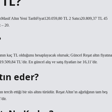
 TL?
tınMasif Altın Yeni TarihFiyat120.059,80 TL 2 Satıcı20.809,37 TL 45
 – 20.
?
ınının kaç TL olduğunu hesaplayacak olursak; Güncel Reşat altın fiyatın
 19.509,84 TL’dir. En güncel alış ve satış fiyatları ise 16,11’dir.
ltın eder?
 tercih ettiği bir süs altını türüdür. Reşat Altın’ın ağırlığının tam beş
’dir.