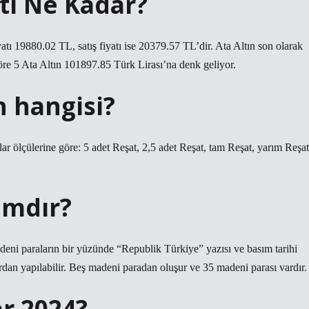
atı Ne Kadar?
atı 19880.02 TL, satış fiyatı ise 20379.57 TL’dir. Ata Altın son olarak
göre 5 Ata Altın 101897.85 Türk Lirası’na denk geliyor.
n hangisi?
r ölçülerine göre: 5 adet Reşat, 2,5 adet Reşat, tam Reşat, yarım Reşat
ramdır?
Madeni paraların bir yüzünde “Republik Türkiye” yazısı ve basım tarihi
lardan yapılabilir. Beş madeni paradan oluşur ve 35 madeni parası vardır.
ar 2024?