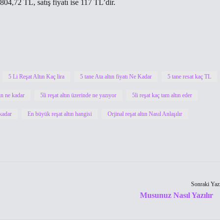
.804,72 TL, satış fiyatı ise 117 TL’dir.
5 Li Reşat Altın Kaç lira
5 tane Ata altın fiyatı Ne Kadar
5 tane resat kaç TL
tın ne kadar
5li reşat altın üzerinde ne yazıyor
5li reşat kaç tam altın eder
 kadar
En büyük reşat altın hangisi
Orjinal reşat altın Nasıl Anlaşılır
Sonraki Yaz
Musunuz Nasıl Yazılır