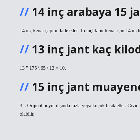
14 inç arabaya 15 ja
14 inç kenar çapını ifade eder. 15 inçlik bir kenar için 14 inçl
13 inç jant kaç kilo
13 ” 175 \ 65 \ 13 = 10.
15 inç jant muayen
3 .. Orijinal boyut dışında fazla veya küçük bisikletler: Civi
olabilir.