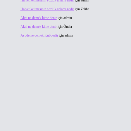
Halvet kelimesinin sözlük anlamı nedir
için
admin
Halvet kelimesinin sözlük anlamı nedir
için
Zeliha
Aksi ne demek kime denir
için
admin
Aksi ne demek kime denir
için
Önder
Asude ne demek Kubbealtı
için
admin