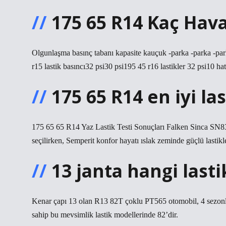
175 65 R14 Kaç Hav
Olgunlaşma basınç tabanı kapasite kauçuk -parka -parka -park
r15 lastik basıncı32 psi30 psi195 45 r16 lastikler 32 psi10 hat 
175 65 R14 en iyi la
175 65 65 R14 Yaz Lastik Testi Sonuçları Falken Sinca SN832
seçilirken, Semperit konfor hayatı ıslak zeminde güçlü lastikler
13 janta hangi lasti
Kenar çapı 13 olan R13 82T çoklu PT565 otomobil, 4 sezonl
sahip bu mevsimlik lastik modellerinde 82’dir.