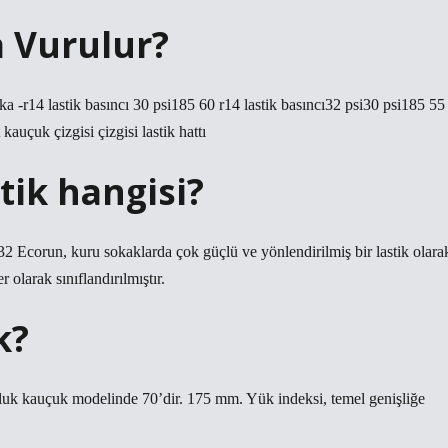
a Vurulur?
a -r14 lastik basıncı 30 psi185 60 r14 lastik basıncı32 psi30 psi185 55
kauçuk çizgisi çizgisi lastik hattı
stik hangisi?
 Ecorun, kuru sokaklarda çok güçlü ve yönlendirilmiş bir lastik olara
 olarak sınıflandırılmıştır.
k?
uk kauçuk modelinde 70’dir. 175 mm. Yük indeksi, temel genişliğe