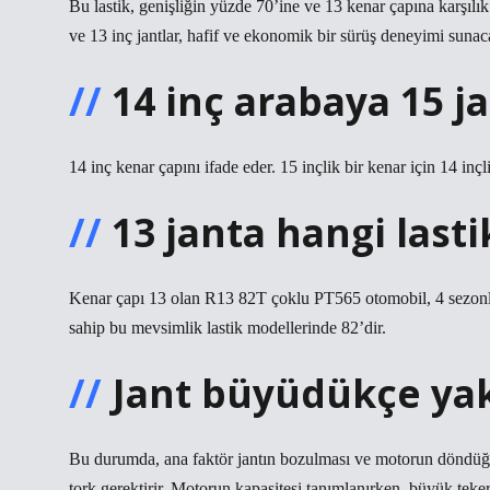
Bu lastik, genişliğin yüzde 70’ine ve 13 kenar çapına karşılık
ve 13 inç jantlar, hafif ve ekonomik bir sürüş deneyimi sunaca
14 inç arabaya 15 ja
14 inç kenar çapını ifade eder. 15 inçlik bir kenar için 14 inçl
13 janta hangi lasti
Kenar çapı 13 olan R13 82T çoklu PT565 otomobil, 4 sezonl
sahip bu mevsimlik lastik modellerinde 82’dir.
Jant büyüdükçe yak
Bu durumda, ana faktör jantın bozulması ve motorun döndüğü t
tork gerektirir. Motorun kapasitesi tanımlanırken, büyük teke