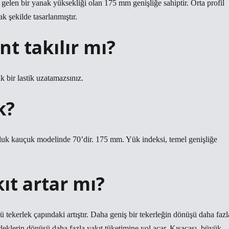
 gelen bir yanak yüksekliği olan 175 mm genişliğe sahiptir. Orta profil
k şekilde tasarlanmıştır.
nt takılır mı?
ik bir lastik uzatamazsınız.
k?
uk kauçuk modelinde 70’dir. 175 mm. Yük indeksi, temel genişliğe
ıt artar mı?
ekerlek çapındaki artıştır. Daha geniş bir tekerleğin dönüşü daha fazl
rleklerin dönüşü daha fazla yakıt tüketimine yol açar. Kısacası, büyük