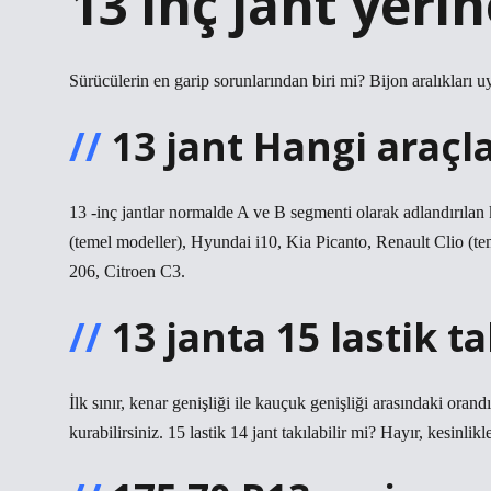
13 inç jant yerin
Sürücülerin en garip sorunlarından biri mi? Bijon aralıkları 
13 jant Hangi araçla
13 -inç jantlar normalde A ve B segmenti olarak adlandırıla
(temel modeller), Hyundai i10, Kia Picanto, Renault Clio (te
206, Citroen C3.
13 janta 15 lastik ta
İlk sınır, kenar genişliği ile kauçuk genişliği arasındaki orandır
kurabilirsiniz. 15 lastik 14 jant takılabilir mi? Hayır, kesinlikl