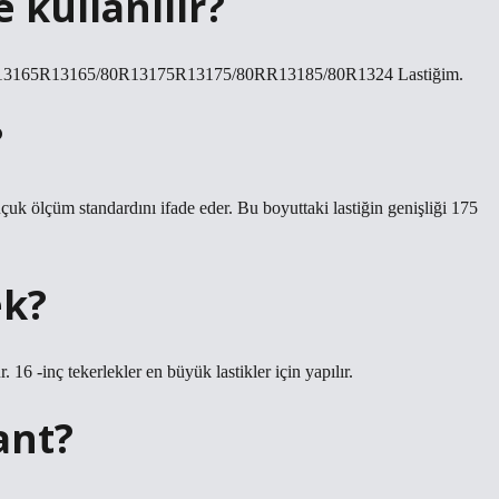
 kullanılır?
80R13165R13165/80R13175R13175/80RR13185/80R1324 Lastiğim.
?
kauçuk ölçüm standardını ifade eder. Bu boyuttaki lastiğin genişliği 175
ek?
. 16 -inç tekerlekler en büyük lastikler için yapılır.
ant?