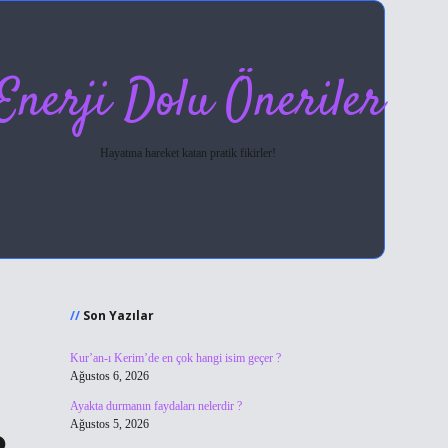
Enerji Dolu Öneriler
Hayatına hareket katan pratik fikirler!
Sidebar
hiltonbet giriş
Son Yazılar
Kur’an-ı Kerim’de en çok hangi isim geçer ?
Ağustos 6, 2026
Ayakta durmanın faydaları nelerdir ?
Ağustos 5, 2026