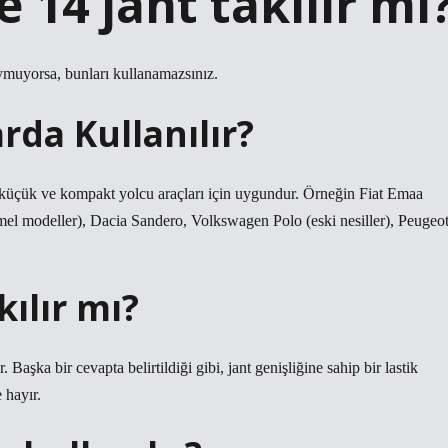
e 14 jant takılır mı
uymuyorsa, bunları kullanamazsınız.
rda Kullanılır?
n küçük ve kompakt yolcu araçları için uygundur. Örneğin Fiat Emaa
mel modeller), Dacia Sandero, Volkswagen Polo (eski nesiller), Peugeo
kılır mı?
. Başka bir cevapta belirtildiği gibi, jant genişliğine sahip bir lastik
e hayır.