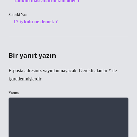
Tahkim masraflarını kim öder ?
Sonraki Yazı
17 iş kolu ne demek ?
Bir yanıt yazın
E-posta adresiniz yayınlanmayacak.
Gerekli alanlar
*
ile
işaretlenmişlerdir
Yorum