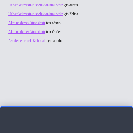
Halvet kelimesinin sözlük anlamı nedir
için
admin
Halvet kelimesinin sözlük anlamı nedir
için
Zeliha
Aksi ne demek kime denir
için
admin
Aksi ne demek kime denir
için
Önder
Asude ne demek Kubbealtı
için
admin
iriş