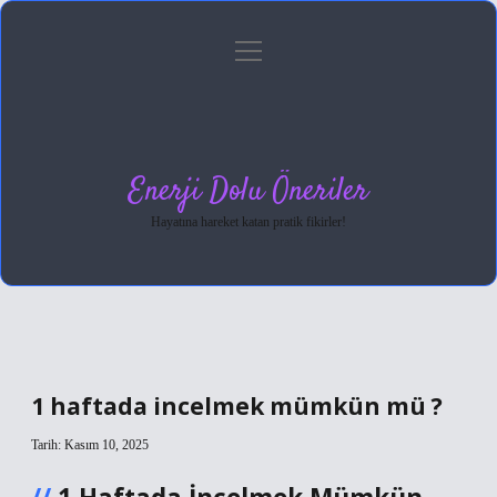
menüyü
Anasayfa
Gizlilik Politikası
Yasal Uyarı
aç
Hakkımızda
Enerji Dolu Öneriler
Hayatına hareket katan pratik fikirler!
1 haftada incelmek mümkün mü ?
Tarih: Kasım 10, 2025