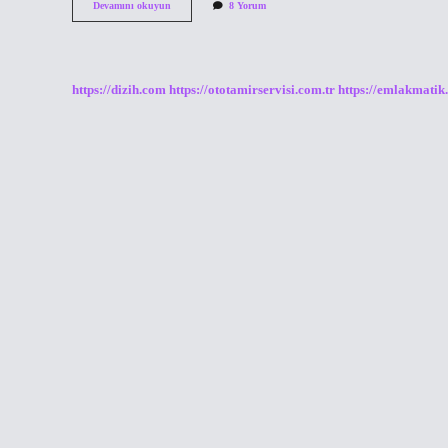
THY
Devamını okuyun
8 Yorum
CIP
salon
hizmeti
nedir
https://dizih.com
https://ototamirservisi.com.tr
https://emlakmatik