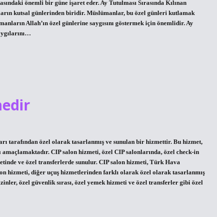
sındaki önemli bir güne işaret eder. Ay Tutulması Sırasında Kılınan
rın kutsal günlerinden biridir. Müslümanlar, bu özel günleri kutlamak
manların Allah’ın özel günlerine saygısını göstermek için önemlidir. Ay
aygılarını…
nedir
ı tarafından özel olarak tasarlanmış ve sunulan bir hizmettir. Bu hizmet,
ı amaçlamaktadır. CIP salon hizmeti, özel CIP salonlarında, özel check-in
metinde ve özel transferlerde sunulur. CIP salon hizmeti, Türk Hava
lon hizmeti, diğer uçuş hizmetlerinden farklı olarak özel olarak tasarlanmış
inler, özel güvenlik sırası, özel yemek hizmeti ve özel transferler gibi özel