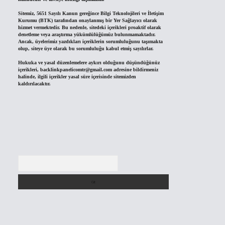
Sitemiz, 5651 Sayılı Kanun gereğince Bilgi Teknolojileri ve İletişim
Kurumu (BTK) tarafından onaylanmış bir Yer Sağlayıcı olarak
hizmet vermektedir. Bu nedenle, sitedeki içerikleri proaktif olarak
denetleme veya araştırma yükümlülüğümüz bulunmamaktadır.
Ancak, üyelerimiz yazdıkları içeriklerin sorumluluğunu taşımakta
olup, siteye üye olarak bu sorumluluğu kabul etmiş sayılırlar.
Hukuka ve yasal düzenlemelere aykırı olduğunu düşündüğünüz
içerikleri,
backlinkpanelicomtr@gmail.com
adresine bildirmeniz
halinde, ilgili içerikler yasal süre içerisinde sitemizden
kaldırılacaktır.
Arama