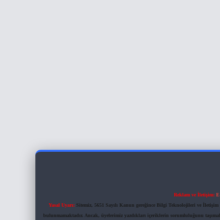
Reklam ve İletişim:
E
Yasal Uyarı:
Sitemiz, 5651 Sayılı Kanun gereğince Bilgi Teknolojileri ve İletiş
bulunmamaktadır. Ancak, üyelerimiz yazdıkları içeriklerin sorumluluğunu taşımakta