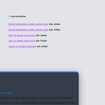
Son yorumlar
Halvet kelimesinin sözlük anlamı nedir
için
admin
Halvet kelimesinin sözlük anlamı nedir
için
Zeliha
Aksi ne demek kime denir
için
admin
Aksi ne demek kime denir
için
Önder
Asude ne demek Kubbealtı
için
admin
m: @karabul
eki içerikleri proaktif olarak denetleme veya araştırma yükümlülüğümüz
a, kurum veya şahıs şirketi ile hiçbir bağlantısı bulunmamaktadır. Sitede