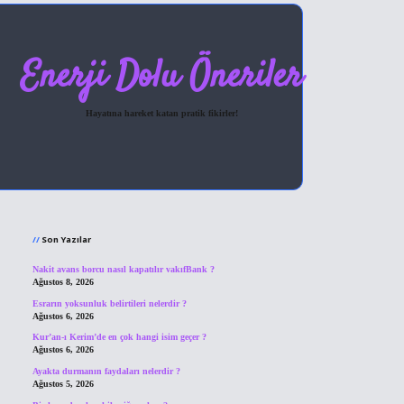
Enerji Dolu Öneriler
Hayatına hareket katan pratik fikirler!
Sidebar
hiltonbet giriş
Son Yazılar
Nakit avans borcu nasıl kapatılır vakıfBank ?
Ağustos 8, 2026
Esrarın yoksunluk belirtileri nelerdir ?
Ağustos 6, 2026
Kur’an-ı Kerim’de en çok hangi isim geçer ?
Ağustos 6, 2026
Ayakta durmanın faydaları nelerdir ?
Ağustos 5, 2026