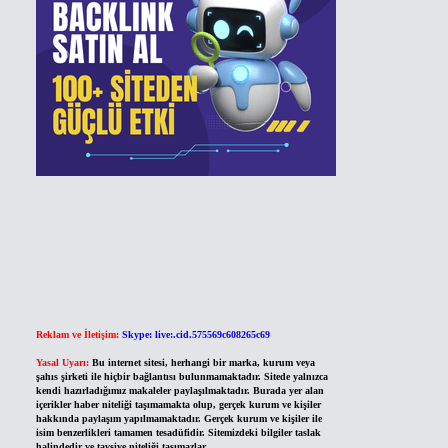
Reklam ve İletişim:
Skype: live:.cid.575569c608265c69
Yasal Uyarı:
Bu internet sitesi, herhangi bir marka, kurum veya
şahıs şirketi ile hiçbir bağlantısı bulunmamaktadır. Sitede yalnızca
kendi hazırladığımız makaleler paylaşılmaktadır. Burada yer alan
içerikler haber niteliği taşımamakta olup, gerçek kurum ve kişiler
hakkında paylaşım yapılmamaktadır. Gerçek kurum ve kişiler ile
isim benzerlikleri tamamen tesadüfidir. Sitemizdeki bilgiler taslak
halindedir ve tavsiye niteliği taşımazlar.