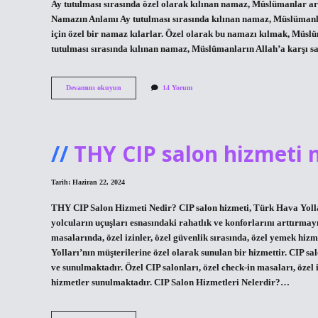
Ay tutulması sırasında özel olarak kılınan namaz, Müslümanlar ara
Namazın Anlamı Ay tutulması sırasında kılınan namaz, Müslümanla
için özel bir namaz kılarlar. Özel olarak bu namazı kılmak, Müslü
tutulması sırasında kılınan namaz, Müslümanların Allah’a karşı s
Ay
Devamını okuyun
14 Yorum
tutulması
sırasında
kılınan
namaz
nedir
THY CIP salon hizmeti 
Tarih: Haziran 22, 2024
THY CIP Salon Hizmeti Nedir? CIP salon hizmeti, Türk Hava Yollar
yolcuların uçuşları esnasındaki rahatlık ve konforlarını arttırmay
masalarında, özel izinler, özel güvenlik sırasında, özel yemek hiz
Yolları’nın müşterilerine özel olarak sunulan bir hizmettir. CIP sa
ve sunulmaktadır. Özel CIP salonları, özel check-in masaları, özel iz
hizmetler sunulmaktadır. CIP Salon Hizmetleri Nelerdir?…