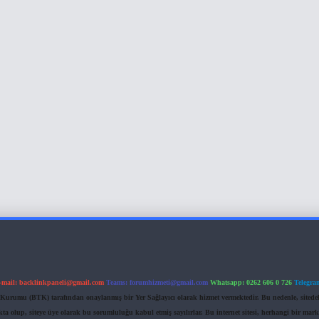
-mail:
backlinkpaneli@gmail.com
Teams:
forumhizmeti@gmail.com
Whatsapp: 0262 606 0 726
Telegra
im Kurumu (BTK) tarafından onaylanmış bir Yer Sağlayıcı olarak hizmet vermektedir. Bu nedenle, sited
 olup, siteye üye olarak bu sorumluluğu kabul etmiş sayılırlar. Bu internet sitesi, herhangi bir mark