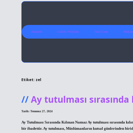
Anasayfa
Gizlilik Politikası
Yasal Uyarı
Hakkım
Etiket:
zel
Ay tutulması sırasında
Tarih: Temmuz 27, 2024
Ay Tutulması Sırasında Kılınan Namaz Ay tutulması sırasında kılı
bir ibadettir. Ay tutulması, Müslümanların kutsal günlerinden biri