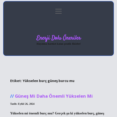
menüyü
Anasayfa
Gizlilik Politikası
Yasal Uyarı
aç
Hakkımızda
Enerji Dolu Öneriler
Hayatına hareket katan pratik fikirler!
Etiket:
Yükselen burç güneş burcu mu
Güneş Mi Daha Önemli Yükselen Mi
Tarih: Eylül 26, 2024
Yükselen mi önemli burç mu? Gerçek şu ki yükselen burç, güneş