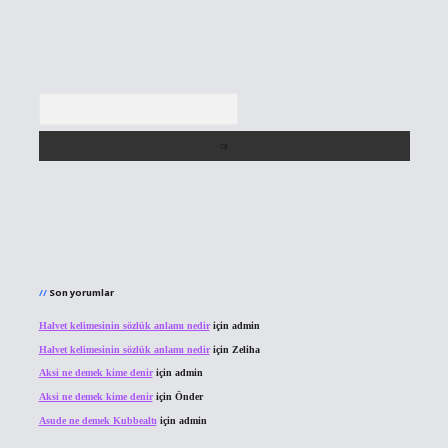
Arama
Son yorumlar
Halvet kelimesinin sözlük anlamı nedir
için
admin
Halvet kelimesinin sözlük anlamı nedir
için
Zeliha
Aksi ne demek kime denir
için
admin
Aksi ne demek kime denir
için
Önder
Asude ne demek Kubbealtı
için
admin