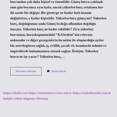
burcundan çok daha kişisel ve önemlidir. Güneş burcu yaklaşık
otuz gün boyunca aynı kalır, ancak yükselen burç ortalama her
iki saatte bir değişir. Bir gösterge ne kadar hızlı konum
değiştirirse, o kadar kişiseldir. Yükselen burç güneş mi? Yükselen
burç, doğduğumuz anda Güneş’in doğu ufkundan doğduğu
burçtur. Yükselen burç ne kadar etkilidir? Zira yükselen
burcumuz, horoskopumuzdaki “KA bedeni”nin referans
noktasıdır ve diğer gezegenlerin bu nokta ile oluşturduğu açılar
biz astrologların sağlık, iş, evlilik, çocuk vb. konularda tahmin ve
öngörülerde bulunmamıza olanak sağlar. İletişim. Yükselen
burcu ne işe yarar? Yükselen burç,…
Güneş
Devamını okuyun
Yorum Bırak
Mi
Daha
Önemli
Yükselen
Mi
https://dizih.com
https://ototamirservisi.com.tr
https://emlakmatik.com.tr
knight online
nttgame
Sitemap