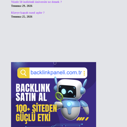
Yüzde 50 indirimli üniversite ne demek ?
Temmuz 29, 2026
Klavye kapalı nasıl açılır ?
Temmuz 25, 2026