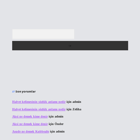
Arama
Son yorumlar
Halvet kelimesinin sözlük anlamı nedir
için
admin
Halvet kelimesinin sözlük anlamı nedir
için
Zeliha
Aksi ne demek kime denir
için
admin
Aksi ne demek kime denir
için
Önder
Asude ne demek Kubbealtı
için
admin