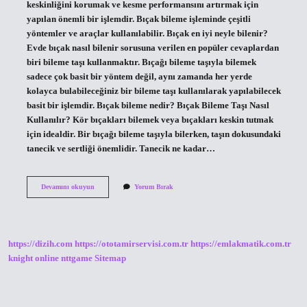
keskinliğini korumak ve kesme performansını artırmak için
yapılan önemli bir işlemdir. Bıçak bileme işleminde çeşitli
yöntemler ve araçlar kullanılabilir. Bıçak en iyi neyle bilenir?
Evde bıçak nasıl bilenir sorusuna verilen en popüler cevaplardan
biri bileme taşı kullanmaktır. Bıçağı bileme taşıyla bilemek
sadece çok basit bir yöntem değil, aynı zamanda her yerde
kolayca bulabileceğiniz bir bileme taşı kullanılarak yapılabilecek
basit bir işlemdir. Bıçak bileme nedir? Bıçak Bileme Taşı Nasıl
Kullanılır? Kör bıçakları bilemek veya bıçakları keskin tutmak
için idealdir. Bir bıçağı bileme taşıyla bilerken, taşın dokusundaki
tanecik ve sertliği önemlidir. Tanecik ne kadar…
Bıçak
Devamını okuyun
Yorum Bırak
Bileme
Ne
Işe
Yarar
https://dizih.com
https://ototamirservisi.com.tr
https://emlakmatik.com.tr
knight online
nttgame
Sitemap