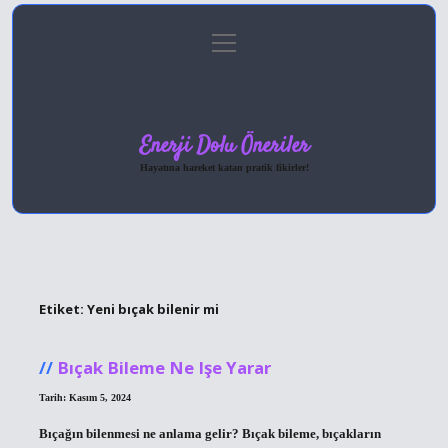
menüyü
Anasayfa
Gizlilik Politikası
Yasal Uyarı
aç
Hakkımızda
Enerji Dolu Öneriler
Hayatına hareket katan pratik fikirler!
Etiket:
Yeni bıçak bilenir mi
Bıçak Bileme Ne Işe Yarar
Tarih: Kasım 5, 2024
Bıçağın bilenmesi ne anlama gelir? Bıçak bileme, bıçakların