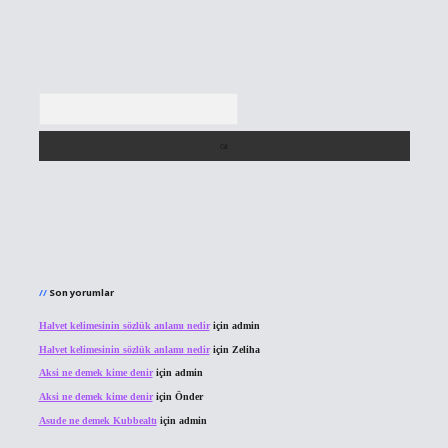
Arama
Son yorumlar
Halvet kelimesinin sözlük anlamı nedir
için
admin
Halvet kelimesinin sözlük anlamı nedir
için
Zeliha
Aksi ne demek kime denir
için
admin
Aksi ne demek kime denir
için
Önder
Asude ne demek Kubbealtı
için
admin