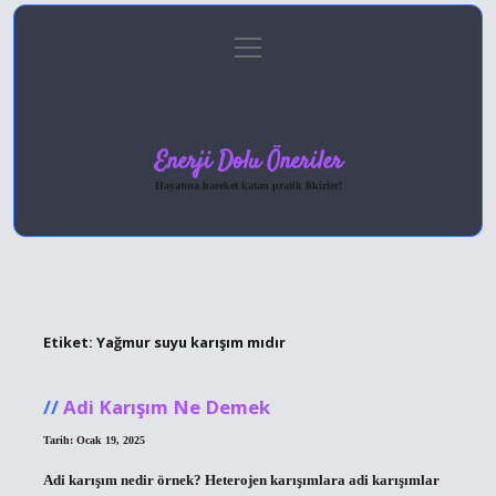
menüyü
Anasayfa
Gizlilik Politikası
Yasal Uyarı
aç
Hakkımızda
Enerji Dolu Öneriler
Hayatına hareket katan pratik fikirler!
Etiket:
Yağmur suyu karışım mıdır
Adi Karışım Ne Demek
Tarih: Ocak 19, 2025
Adi karışım nedir örnek? Heterojen karışımlara adi karışımlar