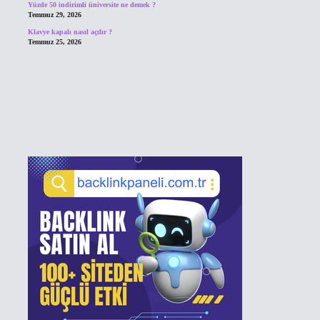
Yüzde 50 indirimli üniversite ne demek ?
Temmuz 29, 2026
Klavye kapalı nasıl açılır ?
Temmuz 25, 2026