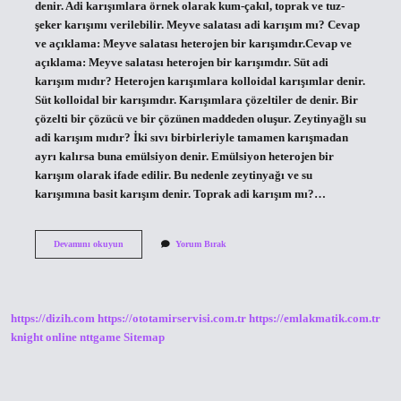
denir. Adi karışımlara örnek olarak kum-çakıl, toprak ve tuz-
şeker karışımı verilebilir. Meyve salatası adi karışım mı? Cevap
ve açıklama: Meyve salatası heterojen bir karışımdır.Cevap ve
açıklama: Meyve salatası heterojen bir karışımdır. Süt adi
karışım mıdır? Heterojen karışımlara kolloidal karışımlar denir.
Süt kolloidal bir karışımdır. Karışımlara çözeltiler de denir. Bir
çözelti bir çözücü ve bir çözünen maddeden oluşur. Zeytinyağlı su
adi karışım mıdır? İki sıvı birbirleriyle tamamen karışmadan
ayrı kalırsa buna emülsiyon denir. Emülsiyon heterojen bir
karışım olarak ifade edilir. Bu nedenle zeytinyağı ve su
karışımına basit karışım denir. Toprak adi karışım mı?…
Adi
Devamını okuyun
Yorum Bırak
Karışım
Ne
Demek
https://dizih.com
https://ototamirservisi.com.tr
https://emlakmatik.com.tr
knight online
nttgame
Sitemap