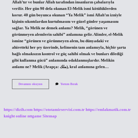
Allah’tır ve bunlar Allah tarafından insanların çabalarıyla
verilir. Her gün 90 defa okunan El-Melik ismi kötülüklerden
korur. 40 gün boyunca okunan “Ya Melik” ismi Allah’ın izniyle
kişinin sıkıntılardan kurtulmasını ve güzel günler yaşamasını
sağlar. Ya Melik ne demek anlamı? Melik, “görünen ve
görünmeyen alemlerin sahibi” anlamına gelir. Alimler, el-Melik
ismine “görünen ve görünmeyen alem, bu dünyadaki ve
ahiretteki her şey üzerinde, kelimenin tam anlamıyla, hiçbir şarta
bağlı olmaksızın kontrol ve güç sahibi olmak ve bunları dilediği
gibi kullanma gücü” anlamında odaklanmışlardır. Melikin
anlamı ne? Melik (Arapça: ملك), kral anlamına gelen…
Ya
Devamını okuyun
Yorum Bırak
Melik
Ne
Anlama
Gelir
https://dizih.com
https://ototamirservisi.com.tr
https://emlakmatik.com.tr
knight online
nttgame
Sitemap