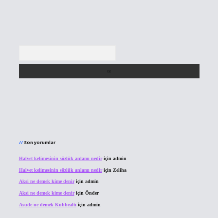
Arama
Son yorumlar
Halvet kelimesinin sözlük anlamı nedir
için
admin
Halvet kelimesinin sözlük anlamı nedir
için
Zeliha
Aksi ne demek kime denir
için
admin
Aksi ne demek kime denir
için
Önder
Asude ne demek Kubbealtı
için
admin