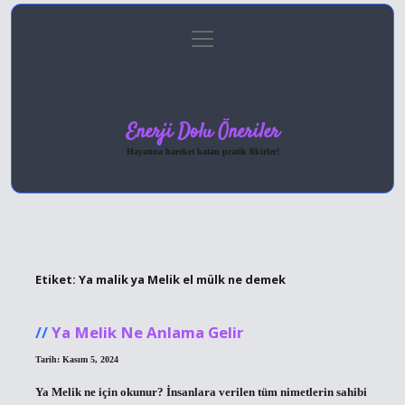
menüyü
Anasayfa
Gizlilik Politikası
Yasal Uyarı
aç
Hakkımızda
Enerji Dolu Öneriler
Hayatına hareket katan pratik fikirler!
Etiket:
Ya malik ya Melik el mülk ne demek
Ya Melik Ne Anlama Gelir
Tarih: Kasım 5, 2024
Ya Melik ne için okunur? İnsanlara verilen tüm nimetlerin sahibi