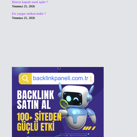
Klavye kapalı nasıl açılır ?
Temmuz 25, 2026
En yaygın tarikat nedir ?
Temmuz 25, 2026