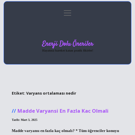
menüyü
Anasayfa
Gizlilik Politikası
Yasal Uyarı
aç
Hakkımızda
Enerji Dolu Öneriler
Hayatına hareket katan pratik fikirler!
Etiket:
Varyans ortalaması nedir
Madde Varyansi En Fazla Kac Olmali
Tarih: Mart 3, 2025
Madde varyansı en fazla kaç olmalı? * Tüm öğrenciler konuyu