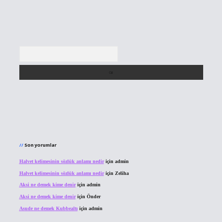
Arama
Son yorumlar
Halvet kelimesinin sözlük anlamı nedir
için
admin
Halvet kelimesinin sözlük anlamı nedir
için
Zeliha
Aksi ne demek kime denir
için
admin
Aksi ne demek kime denir
için
Önder
Asude ne demek Kubbealtı
için
admin