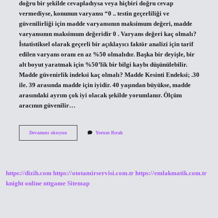
doğru bir şekilde cevapladıysa veya hiçbiri doğru cevap
vermediyse, konunun varyansı “0 .. testin geçerliliği ve
güvenilirliği için madde varyansının maksimum değeri, madde
varyansının maksimum değeridir 0 . Varyans değeri kaç olmalı?
İstatistiksel olarak geçerli bir açıklayıcı faktör analizi için tarif
edilen varyans oranı en az %50 olmalıdır. Başka bir deyişle, bir
alt boyut yaratmak için %50’lik bir bilgi kaybı düşünülebilir.
Madde güvenirlik indeksi kaç olmalı? Madde Kesinti Endeksi; .30
ile. 39 arasında madde için iyidir. 40 yaşından büyükse, madde
arasındaki ayrım çok iyi olacak şekilde yorumlanır. Ölçüm
aracının güvenilir…
Madde
Devamını okuyun
Yorum Bırak
Varyansi
En
Fazla
Kac
Olmali
https://dizih.com
https://ototamirservisi.com.tr
https://emlakmatik.com.tr
knight online
nttgame
Sitemap