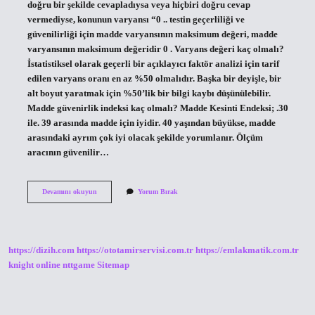
doğru bir şekilde cevapladıysa veya hiçbiri doğru cevap
vermediyse, konunun varyansı “0 .. testin geçerliliği ve
güvenilirliği için madde varyansının maksimum değeri, madde
varyansının maksimum değeridir 0 . Varyans değeri kaç olmalı?
İstatistiksel olarak geçerli bir açıklayıcı faktör analizi için tarif
edilen varyans oranı en az %50 olmalıdır. Başka bir deyişle, bir
alt boyut yaratmak için %50’lik bir bilgi kaybı düşünülebilir.
Madde güvenirlik indeksi kaç olmalı? Madde Kesinti Endeksi; .30
ile. 39 arasında madde için iyidir. 40 yaşından büyükse, madde
arasındaki ayrım çok iyi olacak şekilde yorumlanır. Ölçüm
aracının güvenilir…
Madde
Devamını okuyun
Yorum Bırak
Varyansi
En
Fazla
Kac
Olmali
https://dizih.com
https://ototamirservisi.com.tr
https://emlakmatik.com.tr
knight online
nttgame
Sitemap