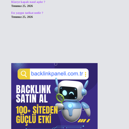
Klavye kapalı nasıl açılır ?
Temmuz 25, 2026
En yaygın tarikat nedir ?
Temmuz 25, 2026