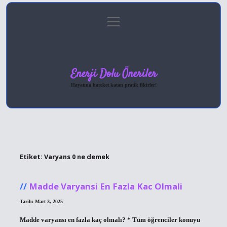
menüyü
Anasayfa
Gizlilik Politikası
Yasal Uyarı
aç
Hakkımızda
Enerji Dolu Öneriler
Hayatına hareket katan pratik fikirler!
Etiket:
Varyans 0 ne demek
Madde Varyansi En Fazla Kac Olmali
Tarih: Mart 3, 2025
Madde varyansı en fazla kaç olmalı? * Tüm öğrenciler konuyu