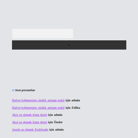
Arama
Son yorumlar
Halvet kelimesinin sözlük anlamı nedir
için
admin
Halvet kelimesinin sözlük anlamı nedir
için
Zeliha
Aksi ne demek kime denir
için
admin
Aksi ne demek kime denir
için
Önder
Asude ne demek Kubbealtı
için
admin