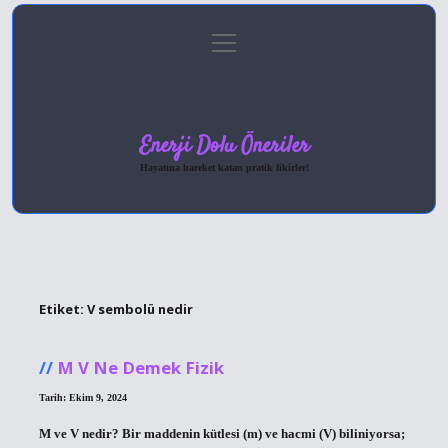
menüyü
Anasayfa
Gizlilik Politikası
Yasal Uyarı
aç
Hakkımızda
Enerji Dolu Öneriler
Hayatına hareket katan pratik fikirler!
Etiket:
V sembolü nedir
M V Ne Demek Fizik
Tarih: Ekim 9, 2024
M ve V nedir? Bir maddenin kütlesi (m) ve hacmi (V) biliniyorsa;