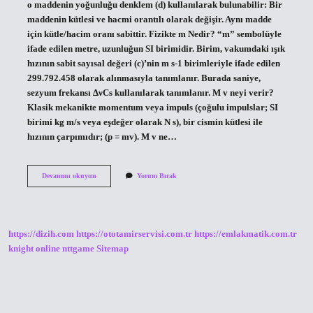
o maddenin yoğunluğu denklem (d) kullanılarak bulunabilir: Bir
maddenin kütlesi ve hacmi orantılı olarak değişir. Aynı madde
için kütle/hacim oranı sabittir. Fizikte m Nedir? “m” sembolüyle
ifade edilen metre, uzunluğun SI birimidir. Birim, vakumdaki ışık
hızının sabit sayısal değeri (c)’nin m s-1 birimleriyle ifade edilen
299.792.458 olarak alınmasıyla tanımlanır. Burada saniye,
sezyum frekansı ΔνCs kullanılarak tanımlanır. M v neyi verir?
Klasik mekanikte momentum veya impuls (çoğulu impulslar; SI
birimi kg m/s veya eşdeğer olarak N s), bir cismin kütlesi ile
hızının çarpımıdır; (p = mv). M v ne…
M
Devamını okuyun
Yorum Bırak
V
Ne
Demek
Fizik
https://dizih.com
https://ototamirservisi.com.tr
https://emlakmatik.com.tr
knight online
nttgame
Sitemap