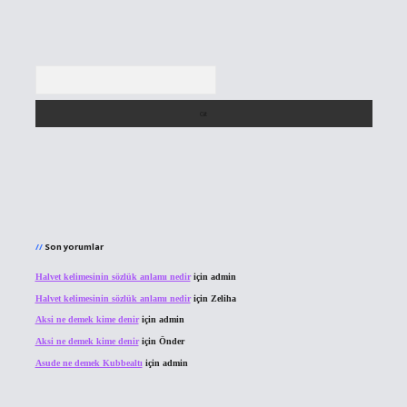
Arama
Son yorumlar
Halvet kelimesinin sözlük anlamı nedir
için
admin
Halvet kelimesinin sözlük anlamı nedir
için
Zeliha
Aksi ne demek kime denir
için
admin
Aksi ne demek kime denir
için
Önder
Asude ne demek Kubbealtı
için
admin