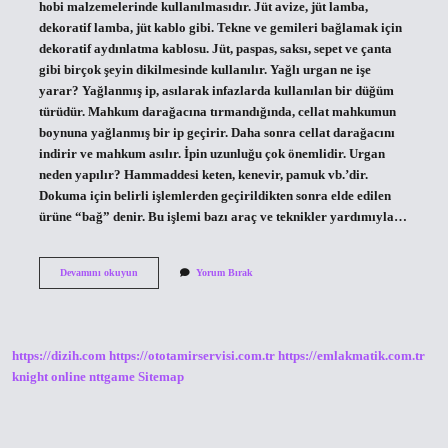
hobi malzemelerinde kullanılmasıdır. Jüt avize, jüt lamba,
dekoratif lamba, jüt kablo gibi. Tekne ve gemileri bağlamak için
dekoratif aydınlatma kablosu. Jüt, paspas, saksı, sepet ve çanta
gibi birçok şeyin dikilmesinde kullanılır. Yağlı urgan ne işe
yarar? Yağlanmış ip, asılarak infazlarda kullanılan bir düğüm
türüdür. Mahkum darağacına tırmandığında, cellat mahkumun
boynuna yağlanmış bir ip geçirir. Daha sonra cellat darağacını
indirir ve mahkum asılır. İpin uzunluğu çok önemlidir. Urgan
neden yapılır? Hammaddesi keten, kenevir, pamuk vb.’dir.
Dokuma için belirli işlemlerden geçirildikten sonra elde edilen
ürüne “bağ” denir. Bu işlemi bazı araç ve teknikler yardımıyla…
Urgan
Devamını okuyun
Yorum Bırak
Nerelerde
Kullanılır
https://dizih.com
https://ototamirservisi.com.tr
https://emlakmatik.com.tr
knight online
nttgame
Sitemap