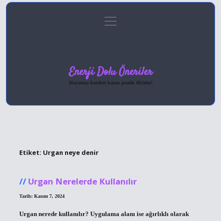
menüyü
Anasayfa
Gizlilik Politikası
Yasal Uyarı
aç
Hakkımızda
Enerji Dolu Öneriler
Hayatına hareket katan pratik fikirler!
Etiket:
Urgan neye denir
Urgan Nerelerde Kullanılır
Tarih: Kasım 7, 2024
Urgan nerede kullanılır? Uygulama alanı ise ağırlıklı olarak