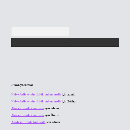
Arama
Son yorumlar
Halvet kelimesinin sözlük anlamı nedir
için
admin
Halvet kelimesinin sözlük anlamı nedir
için
Zeliha
Aksi ne demek kime denir
için
admin
Aksi ne demek kime denir
için
Önder
Asude ne demek Kubbealtı
için
admin