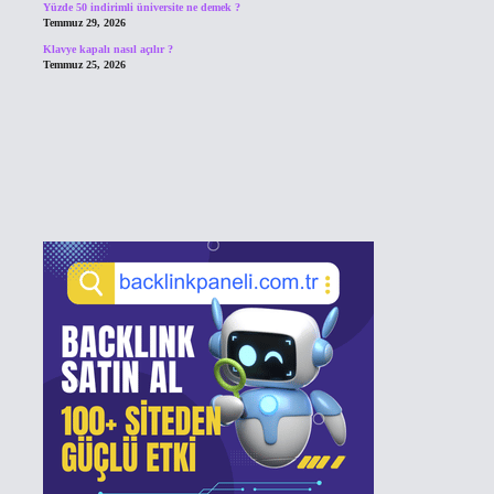
Yüzde 50 indirimli üniversite ne demek ?
Temmuz 29, 2026
Klavye kapalı nasıl açılır ?
Temmuz 25, 2026