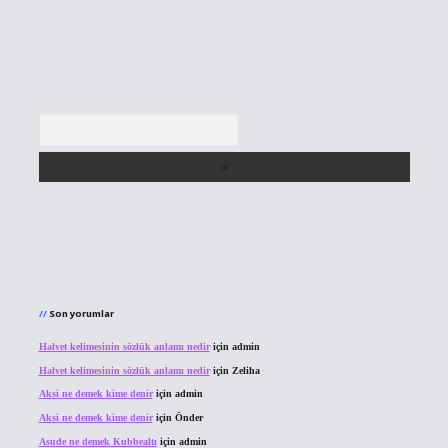
Arama
Son yorumlar
Halvet kelimesinin sözlük anlamı nedir
için
admin
Halvet kelimesinin sözlük anlamı nedir
için
Zeliha
Aksi ne demek kime denir
için
admin
Aksi ne demek kime denir
için
Önder
Asude ne demek Kubbealtı
için
admin