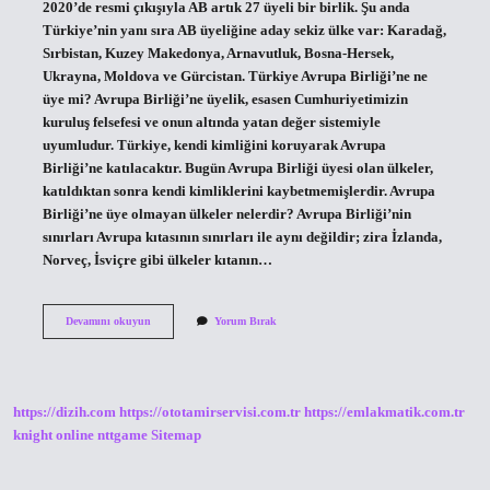
2020’de resmi çıkışıyla AB artık 27 üyeli bir birlik. Şu anda
Türkiye’nin yanı sıra AB üyeliğine aday sekiz ülke var: Karadağ,
Sırbistan, Kuzey Makedonya, Arnavutluk, Bosna-Hersek,
Ukrayna, Moldova ve Gürcistan. Türkiye Avrupa Birliği’ne ne
üye mi? Avrupa Birliği’ne üyelik, esasen Cumhuriyetimizin
kuruluş felsefesi ve onun altında yatan değer sistemiyle
uyumludur. Türkiye, kendi kimliğini koruyarak Avrupa
Birliği’ne katılacaktır. Bugün Avrupa Birliği üyesi olan ülkeler,
katıldıktan sonra kendi kimliklerini kaybetmemişlerdir. Avrupa
Birliği’ne üye olmayan ülkeler nelerdir? Avrupa Birliği’nin
sınırları Avrupa kıtasının sınırları ile aynı değildir; zira İzlanda,
Norveç, İsviçre gibi ülkeler kıtanın…
Avrupa
Devamını okuyun
Yorum Bırak
Birliğine
Üye
Ülkeler
https://dizih.com
https://ototamirservisi.com.tr
https://emlakmatik.com.tr
knight online
nttgame
Sitemap