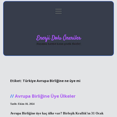
menüyü
Anasayfa
Gizlilik Politikası
Yasal Uyarı
aç
Hakkımızda
Enerji Dolu Öneriler
Hayatına hareket katan pratik fikirler!
Etiket:
Türkiye Avrupa Birliğine ne üye mi
Avrupa Birliğine Üye Ülkeler
Tarih: Ekim 18, 2024
Avrupa Birliğine üye kaç ülke var? Birleşik Krallık’ın 31 Ocak