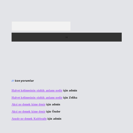
Arama
Son yorumlar
Halvet kelimesinin sözlük anlamı nedir
için
admin
Halvet kelimesinin sözlük anlamı nedir
için
Zeliha
Aksi ne demek kime denir
için
admin
Aksi ne demek kime denir
için
Önder
Asude ne demek Kubbealtı
için
admin