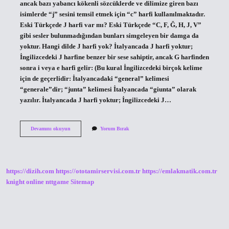
ancak bazı yabancı kökenli sözcüklerde ve dilimize giren bazı
isimlerde “j” sesini temsil etmek için “c” harfi kullanılmaktadır.
Eski Türkçede J harfi var mı? Eski Türkçede “C, F, Ğ, H, J, V”
gibi sesler bulunmadığından bunları simgeleyen bir damga da
yoktur. Hangi dilde J harfi yok? İtalyancada J harfi yoktur;
İngilizcedeki J harfine benzer bir sese sahiptir, ancak G harfinden
sonra i veya e harfi gelir: (Bu kural İngilizcedeki birçok kelime
için de geçerlidir: İtalyancadaki “general” kelimesi
“generale”dir; “junta” kelimesi İtalyancada “giunta” olarak
yazılır. İtalyancada J harfi yoktur; İngilizcedeki J…
Türk
Devamını okuyun
Yorum Bırak
Alfabesinde
J
Harfi
Var
Mı
https://dizih.com
https://ototamirservisi.com.tr
https://emlakmatik.com.tr
knight online
nttgame
Sitemap