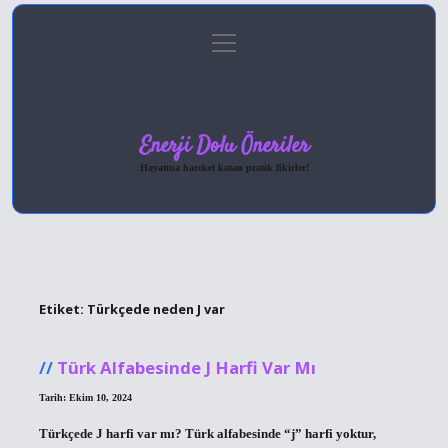
menüyü
Anasayfa
Gizlilik Politikası
Yasal Uyarı
aç
Hakkımızda
Enerji Dolu Öneriler
Hayatına hareket katan pratik fikirler!
Etiket:
Türkçede neden J var
Türk Alfabesinde J Harfi Var Mı
Tarih: Ekim 10, 2024
Türkçede J harfi var mı? Türk alfabesinde “j” harfi yoktur,