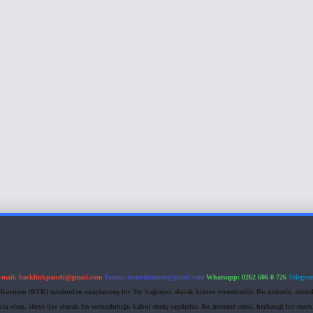
-mail:
backlinkpaneli@gmail.com
Teams:
forumhizmeti@gmail.com
Whatsapp: 0262 606 0 726
Telegra
im Kurumu (BTK) tarafından onaylanmış bir Yer Sağlayıcı olarak hizmet vermektedir. Bu nedenle, sited
 olup, siteye üye olarak bu sorumluluğu kabul etmiş sayılırlar. Bu internet sitesi, herhangi bir mark