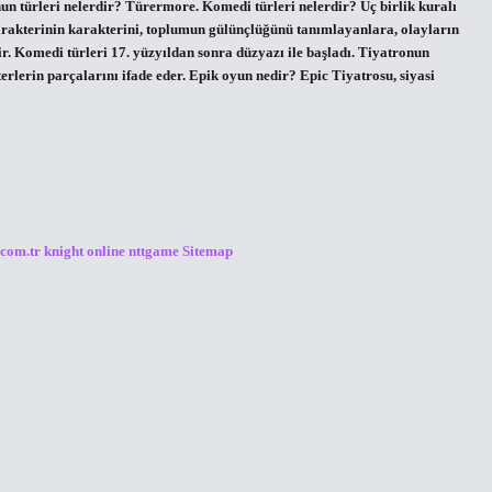
onun türleri nelerdir? Türermore. Komedi türleri nelerdir? Üç birlik kuralı
karakterinin karakterini, toplumun gülünçlüğünü tanımlayanlara, olayların
r. Komedi türleri 17. yüzyıldan sonra düzyazı ile başladı. Tiyatronun
terlerin parçalarını ifade eder. Epik oyun nedir? Epic Tiyatrosu, siyasi
.com.tr
knight online
nttgame
Sitemap