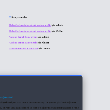
Son yorumlar
Halvet kelimesinin sözlük anlamı nedir
için
admin
Halvet kelimesinin sözlük anlamı nedir
için
Zeliha
Aksi ne demek kime denir
için
admin
Aksi ne demek kime denir
için
Önder
Asude ne demek Kubbealtı
için
admin
m: @karabul
eki içerikleri proaktif olarak denetleme veya araştırma yükümlülüğümüz
a, kurum veya şahıs şirketi ile hiçbir bağlantısı bulunmamaktadır. Sitede