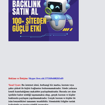
Reklam ve İletişim:
Skype: live:.cid.575569c608265c69
Yasal Uyarı:
Bu internet sitesi, herhangi bir marka, kurum veya
şahıs şirketi ile hiçbir bağlantısı bulunmamaktadır. Sitede yalnızca
kendi hazırladığımız makaleler paylaşılmaktadır. Burada yer alan
içerikler haber niteliği taşımamakta olup, gerçek kurum ve kişiler
hakkında paylaşım yapılmamaktadır. Gerçek kurum ve kişiler ile
isim benzerlikleri tamamen tesadüfidir. Sitemizdeki bilgiler taslak
halindedir ve tavsiye niteliği taşımazlar.