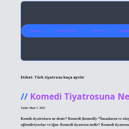
Anasayfa
Gizlilik Politikası
Yasal Uyarı
Hakkım
Etiket:
Türk tiyatrosu kaça ayrılır
Komedi Tiyatrosuna Ne
Tarih: Mart 7, 2025
Komik tiyatrolara ne denir? Komedi (komedi): *İnsanların ve olayl
eğlendiriyorlar ve iğne. Komedi tiyatrosu nedir? Komedi tiyatros