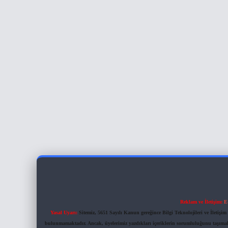
Reklam ve İletişim:
E
Yasal Uyarı:
Sitemiz, 5651 Sayılı Kanun gereğince Bilgi Teknolojileri ve İletiş
bulunmamaktadır. Ancak, üyelerimiz yazdıkları içeriklerin sorumluluğunu taşımakta