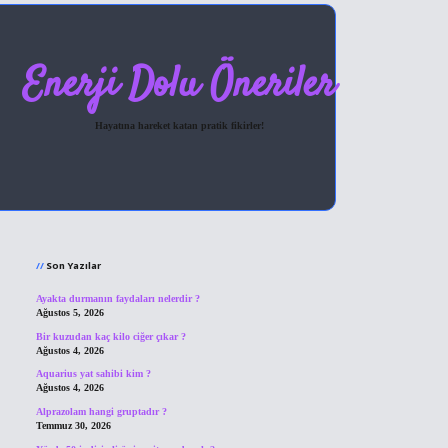
Enerji Dolu Öneriler
Hayatına hareket katan pratik fikirler!
Sidebar
hiltonbet giriş
Son Yazılar
Ayakta durmanın faydaları nelerdir ?
Ağustos 5, 2026
Bir kuzudan kaç kilo ciğer çıkar ?
Ağustos 4, 2026
Aquarius yat sahibi kim ?
Ağustos 4, 2026
Alprazolam hangi gruptadır ?
Temmuz 30, 2026