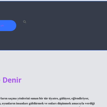
ızda
 Denir
arın saçma yönlerini sunan bir tür tiyatro, gülüyor, eğlendiriyor,
u, oyunların insanları güldürmek ve onları düşünmek amacıyla verdiği