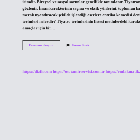
isimdir. Bireysel ve sosyal sorunlar genellikle tanımlanır. Tiyatr
gözlenir. İnsan karakterinin saçma ve eksik yönlerini, toplumun 
merak uyandıracak şekilde işlendiği eserlere entrika komedisi deni
terimleri nelerdir? Tiyatro terimlerinin listesi metinlerdeki karak
amaçlar için bir…
Komedi
Devamını okuyun
Yorum Bırak
Tiyatrosuna
Ne
Denir
https://dizih.com
https://ototamirservisi.com.tr
https://emlakmatik