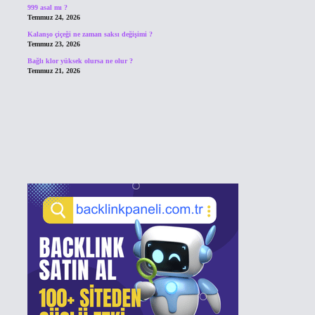
999 asal mı ?
Temmuz 24, 2026
Kalanşo çiçeği ne zaman saksı değişimi ?
Temmuz 23, 2026
Bağlı klor yüksek olursa ne olur ?
Temmuz 21, 2026