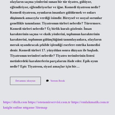
olayların saçma yönlerini sunan bir tür tiyatro, gülüyor,
eğlendiriyor, eğlendiriyorlar ve iğne. Komedi tiyatrosu nedir?
Komedi tiyatrosu, oyunların insanları güldürmek ve onları
düşünmek amacıyla verdiği isimdir. Bireysel ve sosyal sorunlar
genellikle tanımlanır. Tiyatronun türleri nelerdir? Türermore.
Komedi türleri nelerdir? Üç birlik kuralı gözlenir. İnsan
karakterinin saçma ve eksik yönlerini, toplumun karakterinin
karakterini, toplumun gülünçlüğünü tanımlayanlara, olayların
merak uyandıracak şekilde işlendiği eserlere entrika komedisi
denir. Komedi türleri 17. yüzyıldan sonra düzyazı ile başladı.
Tiyatronun terimleri nelerdir? Tiyatro terimlerinin listesi
metinlerdeki karakterlerin parçalarını ifade eder. Epik oyun
nedir? Epic Tiyatrosu, siyasi amaçlar için bir…
Komedi
Devamını okuyun
Yorum Bırak
Tiyatrosuna
Ne
Denir
https://dizih.com
https://ototamirservisi.com.tr
https://emlakmatik.com.tr
knight online
nttgame
Sitemap