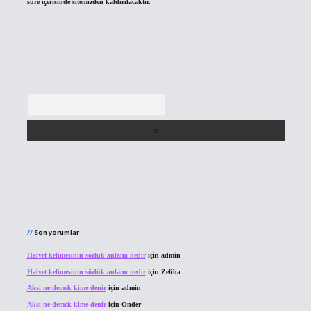
süre içerisinde sitemizden kaldırılacaktır.
Arama
Son yorumlar
Halvet kelimesinin sözlük anlamı nedir
için
admin
Halvet kelimesinin sözlük anlamı nedir
için
Zeliha
Aksi ne demek kime denir
için
admin
Aksi ne demek kime denir
için
Önder