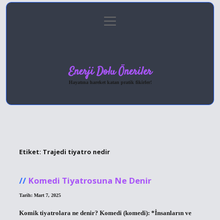
menüyü
Anasayfa
Gizlilik Politikası
Yasal Uyarı
aç
Hakkımızda
Enerji Dolu Öneriler
Hayatına hareket katan pratik fikirler!
Etiket:
Trajedi tiyatro nedir
Komedi Tiyatrosuna Ne Denir
Tarih: Mart 7, 2025
Komik tiyatrolara ne denir? Komedi (komedi): *İnsanların ve