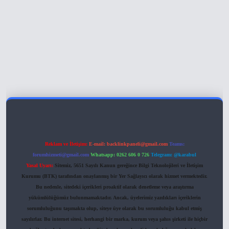
hiltonbet giriş
Reklam ve İletişim:
E-mail:
backlinkpaneli@gmail.com
Teams:
forumhizmeti@gmail.com
Whatsapp: 0262 606 0 726
Telegram: @karabul
Yasal Uyarı:
Sitemiz, 5651 Sayılı Kanun gereğince Bilgi Teknolojileri ve İletişim
Kurumu (BTK) tarafından onaylanmış bir Yer Sağlayıcı olarak hizmet vermektedir.
Bu nedenle, sitedeki içerikleri proaktif olarak denetleme veya araştırma
yükümlülüğümüz bulunmamaktadır. Ancak, üyelerimiz yazdıkları içeriklerin
sorumluluğunu taşımakta olup, siteye üye olarak bu sorumluluğu kabul etmiş
sayılırlar. Bu internet sitesi, herhangi bir marka, kurum veya şahıs şirketi ile hiçbir