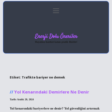
menüyü
Anasayfa
Gizlilik Politikası
Yasal Uyarı
aç
Hakkımızda
Enerji Dolu Öneriler
Hayatına hareket katan pratik fikirler!
Etiket:
Trafikte bariyer ne demek
Yol Kenarındaki Demirlere Ne Denir
Tarih: Aralık 28, 2024
Yol kenarındaki bariyerlere ne denir? Yol güvenliğini artırmak