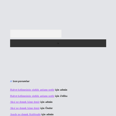
Arama
Son yorumlar
Halvet kelimesinin sözlük anlamı nedir
için
admin
Halvet kelimesinin sözlük anlamı nedir
için
Zeliha
Aksi ne demek kime denir
için
admin
Aksi ne demek kime denir
için
Önder
Asude ne demek Kubbealtı
için
admin