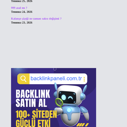
Temmuz 25, 2026
999 asal mı ?
Temmuz 24, 2026
Kalanşo çiçeği ne zaman saksı değişimi ?
Temmuz 23, 2026