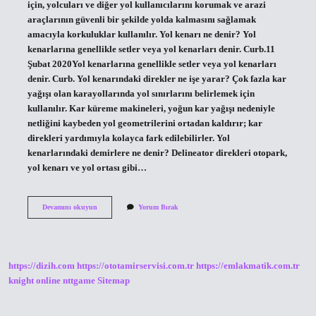
için, yolcuları ve diğer yol kullanıcılarını korumak ve arazi
araçlarının güvenli bir şekilde yolda kalmasını sağlamak
amacıyla korkuluklar kullanılır. Yol kenarı ne denir? Yol
kenarlarına genellikle setler veya yol kenarları denir. Curb.11
Şubat 2020Yol kenarlarına genellikle setler veya yol kenarları
denir. Curb. Yol kenarındaki direkler ne işe yarar? Çok fazla kar
yağışı olan karayollarında yol sınırlarını belirlemek için
kullanılır. Kar küreme makineleri, yoğun kar yağışı nedeniyle
netliğini kaybeden yol geometrilerini ortadan kaldırır; kar
direkleri yardımıyla kolayca fark edilebilirler. Yol
kenarlarındaki demirlere ne denir? Delineator direkleri otopark,
yol kenarı ve yol ortası gibi…
Yol
Devamını okuyun
Yorum Bırak
Kenarındaki
Demirlere
Ne
Denir
https://dizih.com
https://ototamirservisi.com.tr
https://emlakmatik.com.tr
knight online
nttgame
Sitemap