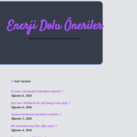
Enerji Dolu Öneriler
Hayatına hareket katan pratik fikirler!
Sidebar
hiltonbet giriş
Son Yazılar
Esrarın yoksunluk belirtileri nelerdir ?
Ağustos 6, 2026
Kur’an-ı Kerim’de en çok hangi isim geçer ?
Ağustos 6, 2026
Ayakta durmanın faydaları nelerdir ?
Ağustos 5, 2026
Bir kuzudan kaç kilo ciğer çıkar ?
Ağustos 4, 2026