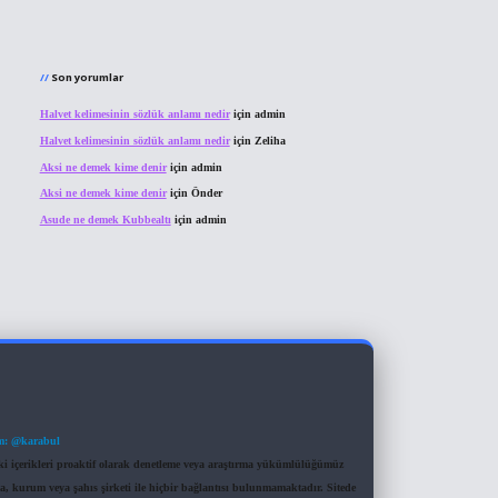
Son yorumlar
Halvet kelimesinin sözlük anlamı nedir
için
admin
Halvet kelimesinin sözlük anlamı nedir
için
Zeliha
Aksi ne demek kime denir
için
admin
Aksi ne demek kime denir
için
Önder
Asude ne demek Kubbealtı
için
admin
m: @karabul
eki içerikleri proaktif olarak denetleme veya araştırma yükümlülüğümüz
a, kurum veya şahıs şirketi ile hiçbir bağlantısı bulunmamaktadır. Sitede