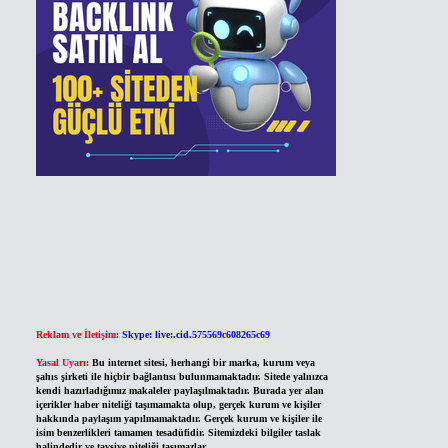
Reklam ve İletişim:
Skype: live:.cid.575569c608265c69
Yasal Uyarı:
Bu internet sitesi, herhangi bir marka, kurum veya
şahıs şirketi ile hiçbir bağlantısı bulunmamaktadır. Sitede yalnızca
kendi hazırladığımız makaleler paylaşılmaktadır. Burada yer alan
içerikler haber niteliği taşımamakta olup, gerçek kurum ve kişiler
hakkında paylaşım yapılmamaktadır. Gerçek kurum ve kişiler ile
isim benzerlikleri tamamen tesadüfidir. Sitemizdeki bilgiler taslak
halindedir ve tavsiye niteliği taşımazlar.