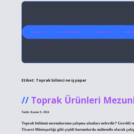
Anasayfa
Gizlilik Politikası
Yasal Uyarı
Hakkım
Etiket:
Toprak bilimci ne iş yapar
Toprak Ürünleri Mezunl
Tarih: Kasım 9, 2024
Toprak bölümü mezunlarının çalışma alanları nelerdir? Gerekli sı
Ticaret Müsteşarlığı gibi çeşitli kurumlarda mühendis olarak çalışa