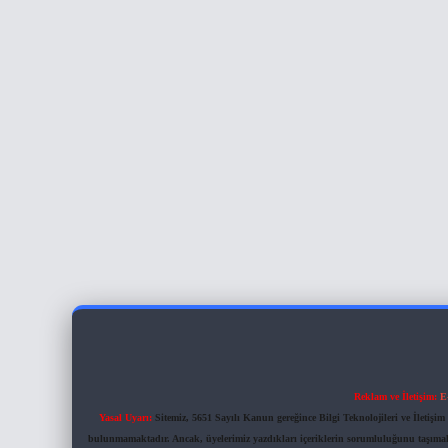
Reklam ve İletişim:
E
Yasal Uyarı:
Sitemiz, 5651 Sayılı Kanun gereğince Bilgi Teknolojileri ve İletiş
bulunmamaktadır. Ancak, üyelerimiz yazdıkları içeriklerin sorumluluğunu taşımakta