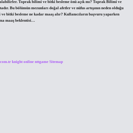
alabilirler. Toprak bilimi ve bitki besleme önü açık mı? Toprak Bilimi ve
tadır. Bu bölümün mezunları doğal afetler ve nüfus artışının neden olduğu
imi ve bitki besleme ne kadar maaş alır? Kullanıcıların başvuru yaparken
lama maaş beklentisi…
.com.tr
knight online
nttgame
Sitemap