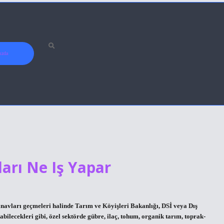
ızda
arı Ne Iş Yapar
navları geçmeleri halinde Tarım ve Köyişleri Bakanlığı, DSİ veya Dış
bilecekleri gibi, özel sektörde gübre, ilaç, tohum, organik tarım, toprak-