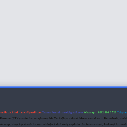
-mail:
backlinkpaneli@gmail.com
Teams:
forumhizmeti@gmail.com
Whatsapp: 0262 606 0 726
Telegra
im Kurumu (BTK) tarafından onaylanmış bir Yer Sağlayıcı olarak hizmet vermektedir. Bu nedenle, sited
 olup, siteye üye olarak bu sorumluluğu kabul etmiş sayılırlar. Bu internet sitesi, herhangi bir mark