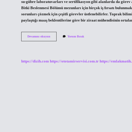
su-gübre laboratuvarları ve sertifikasyon gibi alanlarda da görev 
Bitki Beslenmesi Bölümü mezunları için birçok iş fırsatı bulunmak
sorunları çözmek için çeşitli görevler üstlenebilirler. Toprak bil
paylaştığı maaş beklentilerine göre bir ziraat mühendisinin orta
Toprak
Devamını okuyun
Yorum Bırak
Ürünleri
Mezunları
Ne
Iş
Yapar
https://dizih.com
https://ototamirservisi.com.tr
https://emlakmatik