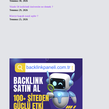
Temmuz 30, 2026
Yüzde 50 indirimli üniversite ne demek ?
Temmuz 29, 2026
Klavye kapalı nasıl açılır ?
Temmuz 25, 2026