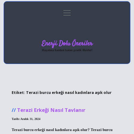
menüyü
Anasayfa
Gizlilik Politikası
Yasal Uyarı
aç
Hakkımızda
Enerji Dolu Öneriler
Hayatına hareket katan pratik fikirler!
Etiket:
Terazi burcu erkeği nasıl kadınlara aşık olur
Terazi Erkeği Nasıl Tavlanır
Tarih: Aralık 31, 2024
Terazi burcu erkeği nasıl kadınlara aşık olur? Terazi burcu