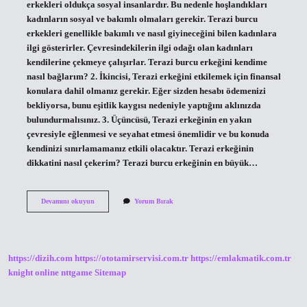
erkekleri oldukça sosyal insanlardır. Bu nedenle hoşlandıkları
kadınların sosyal ve bakımlı olmaları gerekir. Terazi burcu
erkekleri genellikle bakımlı ve nasıl giyineceğini bilen kadınlara
ilgi gösterirler. Çevresindekilerin ilgi odağı olan kadınları
kendilerine çekmeye çalışırlar. Terazi burcu erkeğini kendime
nasıl bağlarım? 2. İkincisi, Terazi erkeğini etkilemek için finansal
konulara dahil olmanız gerekir. Eğer sizden hesabı ödemenizi
bekliyorsa, bunu eşitlik kaygısı nedeniyle yaptığını aklınızda
bulundurmalısınız. 3. Üçüncüsü, Terazi erkeğinin en yakın
çevresiyle eğlenmesi ve seyahat etmesi önemlidir ve bu konuda
kendinizi sınırlamamanız etkili olacaktır. Terazi erkeğinin
dikkatini nasıl çekerim? Terazi burcu erkeğinin en büyük…
Terazi
Devamını okuyun
Yorum Bırak
Erkeği
Nasıl
Tavlanır
https://dizih.com
https://ototamirservisi.com.tr
https://emlakmatik.com.tr
knight online
nttgame
Sitemap