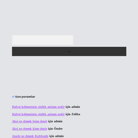
Arama
Son yorumlar
Halvet kelimesinin sözlük anlamı nedir
için
admin
Halvet kelimesinin sözlük anlamı nedir
için
Zeliha
Aksi ne demek kime denir
için
admin
Aksi ne demek kime denir
için
Önder
Asude ne demek Kubbealtı
için
admin