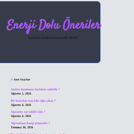
Enerji Dolu Öneriler
Hayatına hareket katan pratik fikirler!
Sidebar
hiltonbet giriş
Son Yazılar
Ayakta durmanın faydaları nelerdir ?
Ağustos 5, 2026
Bir kuzudan kaç kilo ciğer çıkar ?
Ağustos 4, 2026
Aquarius yat sahibi kim ?
Ağustos 4, 2026
Alprazolam hangi gruptadır ?
Temmuz 30, 2026