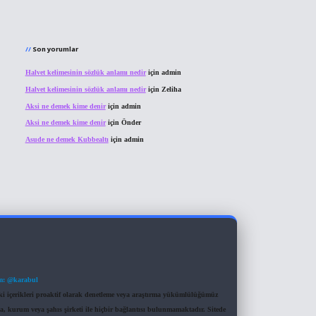
Son yorumlar
Halvet kelimesinin sözlük anlamı nedir
için
admin
Halvet kelimesinin sözlük anlamı nedir
için
Zeliha
Aksi ne demek kime denir
için
admin
Aksi ne demek kime denir
için
Önder
Asude ne demek Kubbealtı
için
admin
m: @karabul
eki içerikleri proaktif olarak denetleme veya araştırma yükümlülüğümüz
a, kurum veya şahıs şirketi ile hiçbir bağlantısı bulunmamaktadır. Sitede