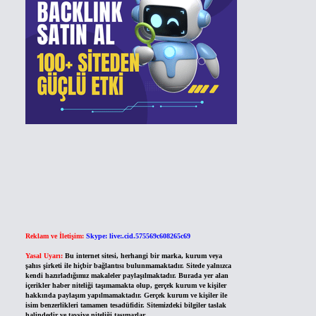
Reklam ve İletişim:
Skype: live:.cid.575569c608265c69
Yasal Uyarı:
Bu internet sitesi, herhangi bir marka, kurum veya
şahıs şirketi ile hiçbir bağlantısı bulunmamaktadır. Sitede yalnızca
kendi hazırladığımız makaleler paylaşılmaktadır. Burada yer alan
içerikler haber niteliği taşımamakta olup, gerçek kurum ve kişiler
hakkında paylaşım yapılmamaktadır. Gerçek kurum ve kişiler ile
isim benzerlikleri tamamen tesadüfidir. Sitemizdeki bilgiler taslak
halindedir ve tavsiye niteliği taşımazlar.