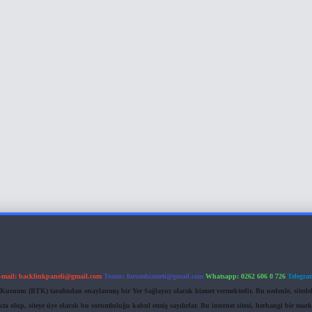
-mail:
backlinkpaneli@gmail.com
Teams:
forumhizmeti@gmail.com
Whatsapp: 0262 606 0 726
Telegra
im Kurumu (BTK) tarafından onaylanmış bir Yer Sağlayıcı olarak hizmet vermektedir. Bu nedenle, sited
 olup, siteye üye olarak bu sorumluluğu kabul etmiş sayılırlar. Bu internet sitesi, herhangi bir mark