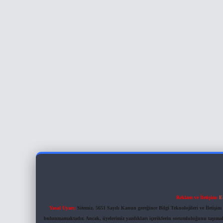
Reklam ve İletişim:
E
Yasal Uyarı:
Sitemiz, 5651 Sayılı Kanun gereğince Bilgi Teknolojileri ve İletiş
bulunmamaktadır. Ancak, üyelerimiz yazdıkları içeriklerin sorumluluğunu taşımakta