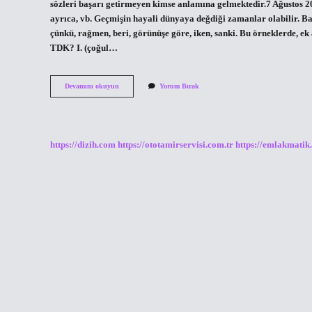
sözleri başarı getirmeyen kimse anlamına gelmektedir.7 Ağustos 
ayrıca, vb. Geçmişin hayali dünyaya değdiği zamanlar olabilir. Baz
çünkü, rağmen, beri, görünüşe göre, iken, sanki. Bu örneklerde, e
TDK? I. (çoğul…
Doğaüstü
Devamını okuyun
Yorum Bırak
Nedir
Tdk
https://dizih.com
https://ototamirservisi.com.tr
https://emlakmatik