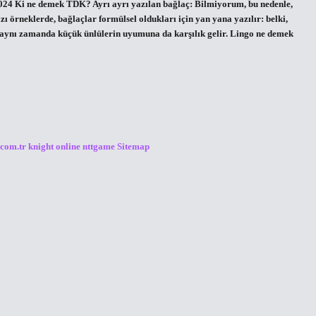
2024 Ki ne demek TDK? Ayrı ayrı yazılan bağlaç: Bilmiyorum, bu nedenle,
ı örneklerde, bağlaçlar formülsel oldukları için yan yana yazılır: belki,
k aynı zamanda küçük ünlülerin uyumuna da karşılık gelir. Lingo ne demek
.com.tr
knight online
nttgame
Sitemap