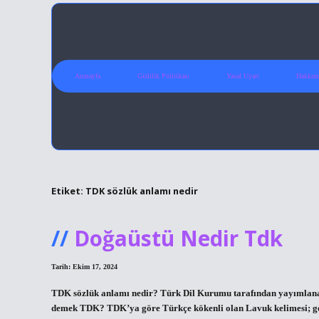
Anasayfa
Gizlilik Politikası
Yasal Uyarı
Hakkım
Etiket:
TDK sözlük anlamı nedir
Doğaüstü Nedir Tdk
Tarih: Ekim 17, 2024
TDK sözlük anlamı nedir? Türk Dil Kurumu tarafından yayımlanan
demek TDK? TDK’ya göre Türkçe kökenli olan Lavuk kelimesi; gere