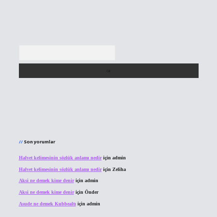
Arama
Son yorumlar
Halvet kelimesinin sözlük anlamı nedir
için
admin
Halvet kelimesinin sözlük anlamı nedir
için
Zeliha
Aksi ne demek kime denir
için
admin
Aksi ne demek kime denir
için
Önder
Asude ne demek Kubbealtı
için
admin