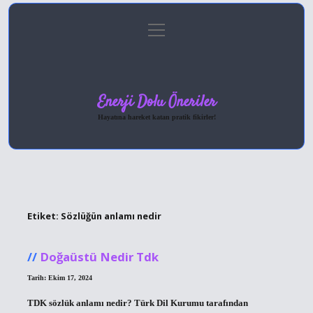
menüyü
Anasayfa
Gizlilik Politikası
Yasal Uyarı
aç
Hakkımızda
Enerji Dolu Öneriler
Hayatına hareket katan pratik fikirler!
Etiket:
Sözlüğün anlamı nedir
Doğaüstü Nedir Tdk
Tarih: Ekim 17, 2024
TDK sözlük anlamı nedir? Türk Dil Kurumu tarafından