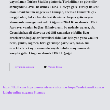
yayımlanan Türkçe Sözlük; günümüz Türk dilinin en güvenilir
sözlüğüdür. Lavuk ne demek TDK? TDK’ya göre Türkçe kökenli
olan Lavuk kelimesi; gereksiz konuşan, önemsiz konularla çok
meşgul olan, hal ve hareketleri ile sözleri başarı getirmeyen
kimse anlamına gelmektedir.7 Ağustos 2024 Ki ne demek TDK?
Ayrı ayrı yazılan bağlaç: Bilmiyorum, bu nedenle, ayrıca, vb.
Geçmişin hayali dünyaya değdiği zamanlar olabilir. Bazı
örneklerde, bağlaçlar formülsel oldukları için yan yana yazılır:
belki, çünkü, rağmen, beri, görünüşe göre, iken, sanki. Bu
örneklerde, ek aynı zamanda küçük ünlülerin uyumuna da
karşılık gelir. Lingo ne demek TDK? I. (çoğul…
Doğaüstü
Devamını okuyun
Yorum Bırak
Nedir
Tdk
https://dizih.com
https://ototamirservisi.com.tr
https://emlakmatik.com.tr
knight online
nttgame
Sitemap