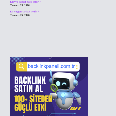
Klavye kapalı nasıl açılır ?
Temmuz 25, 2026
En yaygın tarikat nedir ?
Temmuz 25, 2026