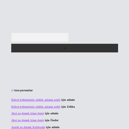
Arama
Son yorumlar
Halvet kelimesinin sözlük anlamı nedir
için
admin
Halvet kelimesinin sözlük anlamı nedir
için
Zeliha
Aksi ne demek kime denir
için
admin
Aksi ne demek kime denir
için
Önder
Asude ne demek Kubbealtı
için
admin