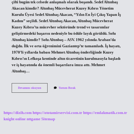
çifti bugün tek celsede anlaşmalı olarak boşandı. Sedef Altınbaş
Akacan kimdir? Altınbaş Mücevherat Kuzey Kıbrıs Yönetim
Kurulu Üyesi Sedef Altınbaş Akacan, “Yılın En İyi Çıkış Yapan İş
Kadını” seçildi. Sedef Altınbaş Akacan, Altınbaş Mücevherat
Kuzey Kıbrıs’ta mücevher sektöründe trend ve tasarımlar
geliştirmedeki başarısı nedeniyle bu ödüle layık görüldü. Sofu
Altınbaş kimdir? Sofu Altınbaş – ASV. 1962 yılında Araban’da
doğdu. İlk ve orta öğrenimini Gaziantep’te tamamladı. İş hayatı,
1970’li yıllarda babası Mehmet Altınbaş önderliğinde Kuzey
Kıbrıs’ın Lefkoşa kentinde altın ticaretinin kurulmasıyla başladı
ve iş hayatında da önemli başarılara imza attı. Mehmet
Altınbaş…
Sedef
Devamını okuyun
Yorum Bırak
Altınbaş
Kimdir
https://dizih.com
https://ototamirservisi.com.tr
https://emlakmatik.com.tr
knight online
nttgame
Sitemap