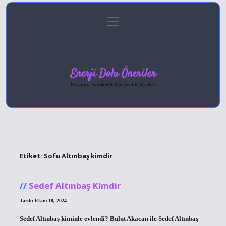
menüyü
Anasayfa
Gizlilik Politikası
Yasal Uyarı
aç
Hakkımızda
Enerji Dolu Öneriler
Hayatına hareket katan pratik fikirler!
Etiket:
Sofu Altınbaş kimdir
Sedef Altınbaş Kimdir
Tarih: Ekim 18, 2024
Sedef Altınbaş kiminle evlendi? Bulut Akacan ile Sedef Altınbaş