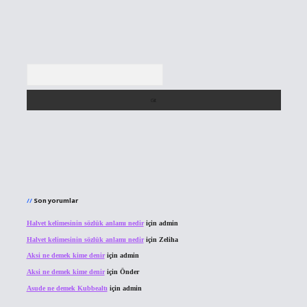
Arama
Son yorumlar
Halvet kelimesinin sözlük anlamı nedir
için
admin
Halvet kelimesinin sözlük anlamı nedir
için
Zeliha
Aksi ne demek kime denir
için
admin
Aksi ne demek kime denir
için
Önder
Asude ne demek Kubbealtı
için
admin