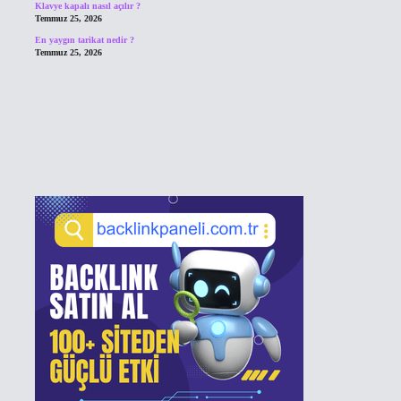
Klavye kapalı nasıl açılır ?
Temmuz 25, 2026
En yaygın tarikat nedir ?
Temmuz 25, 2026