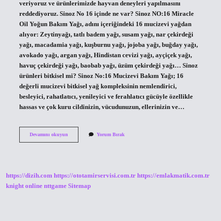
veriyoruz ve ürünlerimizde hayvan deneyleri yapılmasını
reddediyoruz. Sinoz No 16 içinde ne var? Sinoz NO:16 Miracle
Oil Yoğun Bakım Yağı, adını içeriğindeki 16 mucizevi yağdan
alıyor: Zeytinyağı, tatlı badem yağı, susam yağı, nar çekirdeği
yağı, macadamia yağı, kuşburnu yağı, jojoba yağı, buğday yağı,
avokado yağı, argan yağı, Hindistan cevizi yağı, ayçiçek yağı,
havuç çekirdeği yağı, baobab yağı, üzüm çekirdeği yağı… Sinoz
ürünleri bitkisel mi? Sinoz No:16 Mucizevi Bakım Yağı; 16
değerli mucizevi bitkisel yağ kompleksinin nemlendirici,
besleyici, rahatlatıcı, yenileyici ve ferahlatıcı gücüyle özellikle
hassas ve çok kuru cildinizin, vücudunuzun, ellerinizin ve…
Sinoz
Devamını okuyun
Yorum Bırak
No
16
Vegan
Mı
https://dizih.com
https://ototamirservisi.com.tr
https://emlakmatik.com.tr
knight online
nttgame
Sitemap