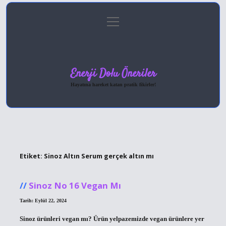
menüyü
Anasayfa
Gizlilik Politikası
Yasal Uyarı
aç
Hakkımızda
Enerji Dolu Öneriler
Hayatına hareket katan pratik fikirler!
Etiket:
Sinoz Altın Serum gerçek altın mı
Sinoz No 16 Vegan Mı
Tarih: Eylül 22, 2024
Sinoz ürünleri vegan mı? Ürün yelpazemizde vegan ürünlere yer