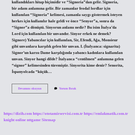
kullandıkları hitap biçimidir ve “Signoria”dan gelir. Signoria,
bir adam anlamına gelir. Bir zamanlar feodal lordlar için
kullanılan “Signoria” kelimesi, zamanla saygı göstermek isteyen
herkes için kullanılır hale geldi ve önce “Senyor”a, sonra da
“Signor”a dönüştü. Sinyorun anlamı nedir? Bu isim İtalya’da
Lord için kullanılan bir unvandır. Sinyor erkek ne demek?
Signore) Yabancılar için kullanılan, Sir, Efendi, Ağa, Monsieur
gibi unvanlara karşılık gelen bir unvan. I. (İtalyanca: signarita)
Signor’un karısı Dame karşılığında yabancı kadınlara kullanılan
unvan. Sinyor hangi dilde? İtalyanca “centilmen” anlamına gelen
“signor” kelimesinden türemiştir. Sinyorita kime denir? Senorita,
İspanyolcada “küçük…
Sinyor
Devamını okuyun
Yorum Bırak
Türkçede
Ne
Anlama
Gelir
https://dizih.com
https://ototamirservisi.com.tr
https://emlakmatik.com.tr
knight online
nttgame
Sitemap