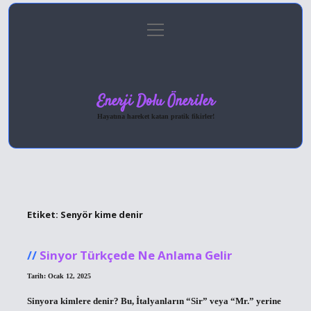
menüyü
Anasayfa
Gizlilik Politikası
Yasal Uyarı
aç
Hakkımızda
Enerji Dolu Öneriler
Hayatına hareket katan pratik fikirler!
Etiket:
Senyör kime denir
Sinyor Türkçede Ne Anlama Gelir
Tarih: Ocak 12, 2025
Sinyora kimlere denir? Bu, İtalyanların “Sir” veya “Mr.” yerine