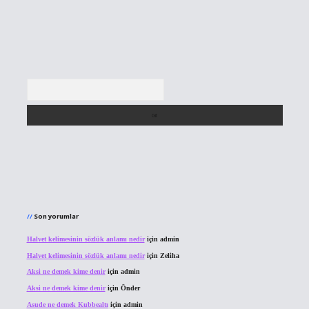
Arama
Son yorumlar
Halvet kelimesinin sözlük anlamı nedir
için
admin
Halvet kelimesinin sözlük anlamı nedir
için
Zeliha
Aksi ne demek kime denir
için
admin
Aksi ne demek kime denir
için
Önder
Asude ne demek Kubbealtı
için
admin