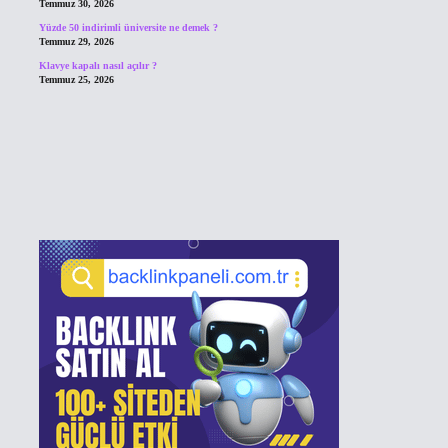
Temmuz 30, 2026
Yüzde 50 indirimli üniversite ne demek ?
Temmuz 29, 2026
Klavye kapalı nasıl açılır ?
Temmuz 25, 2026