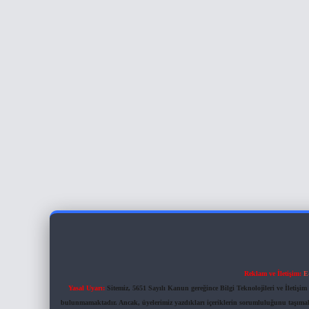
Reklam ve İletişim:
E
Yasal Uyarı:
Sitemiz, 5651 Sayılı Kanun gereğince Bilgi Teknolojileri ve İletiş
bulunmamaktadır. Ancak, üyelerimiz yazdıkları içeriklerin sorumluluğunu taşımakta