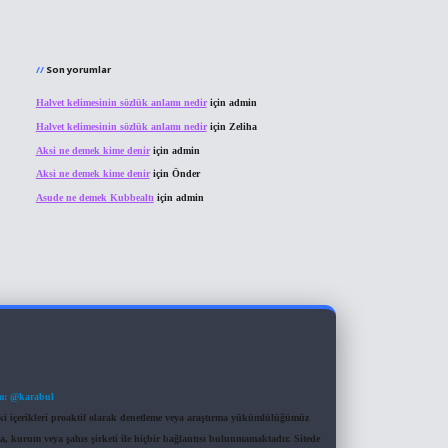
Son yorumlar
Halvet kelimesinin sözlük anlamı nedir
için
admin
Halvet kelimesinin sözlük anlamı nedir
için
Zeliha
Aksi ne demek kime denir
için
admin
Aksi ne demek kime denir
için
Önder
Asude ne demek Kubbealtı
için
admin
m: @karabul
eki içerikleri proaktif olarak denetleme veya araştırma yükümlülüğümüz
a, kurum veya şahıs şirketi ile hiçbir bağlantısı bulunmamaktadır. Sitede