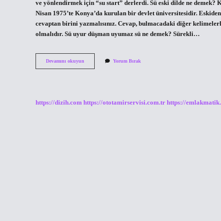
ve yönlendirmek için “su start” derlerdi. Sü eski dilde ne demek? K
Nisan 1975’te Konya’da kurulan bir devlet üniversitesidir. Eskiden 
cevaptan birini yazmalısınız. Cevap, bulmacadaki diğer kelimeler
olmalıdır. Sü uyur düşman uyumaz sü ne demek? Sürekli…
Sü
Devamını okuyun
Yorum Bırak
Ne
Demek
Tarih
https://dizih.com
https://ototamirservisi.com.tr
https://emlakmatik