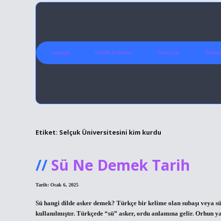
Anasayfa
Gizlilik Politikası
Yasal Uyarı
Hakkım
Etiket:
Selçuk Üniversitesini kim kurdu
Sü Ne Demek Tarih
Tarih: Ocak 6, 2025
Sü hangi dilde asker demek? Türkçe bir kelime olan subaşı veya
kullanılmıştır. Türkçede “sü” asker, ordu anlamına gelir. Orhun y