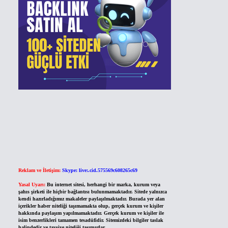
Reklam ve İletişim:
Skype: live:.cid.575569c608265c69
Yasal Uyarı:
Bu internet sitesi, herhangi bir marka, kurum veya
şahıs şirketi ile hiçbir bağlantısı bulunmamaktadır. Sitede yalnızca
kendi hazırladığımız makaleler paylaşılmaktadır. Burada yer alan
içerikler haber niteliği taşımamakta olup, gerçek kurum ve kişiler
hakkında paylaşım yapılmamaktadır. Gerçek kurum ve kişiler ile
isim benzerlikleri tamamen tesadüfidir. Sitemizdeki bilgiler taslak
halindedir ve tavsiye niteliği taşımazlar.