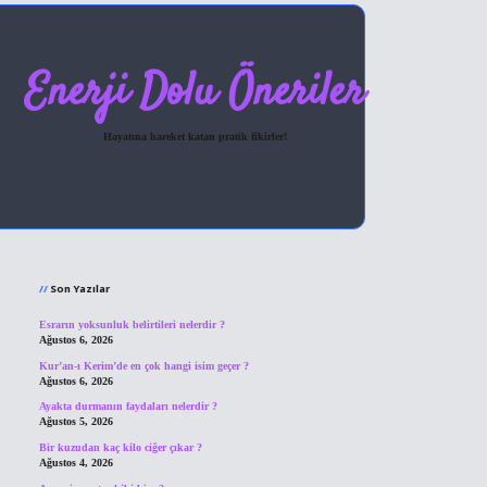
Enerji Dolu Öneriler
Hayatına hareket katan pratik fikirler!
Sidebar
hiltonbet giriş
Son Yazılar
Esrarın yoksunluk belirtileri nelerdir ?
Ağustos 6, 2026
Kur’an-ı Kerim’de en çok hangi isim geçer ?
Ağustos 6, 2026
Ayakta durmanın faydaları nelerdir ?
Ağustos 5, 2026
Bir kuzudan kaç kilo ciğer çıkar ?
Ağustos 4, 2026