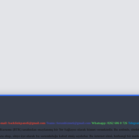
-mail:
backlinkpaneli@gmail.com
Teams:
forumhizmeti@gmail.com
Whatsapp: 0262 606 0 726
Telegra
im Kurumu (BTK) tarafından onaylanmış bir Yer Sağlayıcı olarak hizmet vermektedir. Bu nedenle, sited
 olup, siteye üye olarak bu sorumluluğu kabul etmiş sayılırlar. Bu internet sitesi, herhangi bir mark