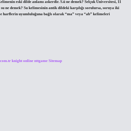
elimenin eski dilde anlamı askerdir. S.ü ne demek? Selçuk Üniversitesi, 11
su ne demek? Su kelimesinin antik dildeki karşılığı sorulursa, soruya iki
le harflerin uyumluluğuna bağlı olarak “ma” veya “ab” kelimeleri
.com.tr
knight online
nttgame
Sitemap