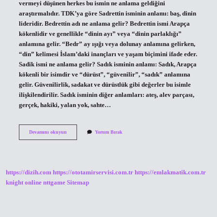
vermeyi düşünen herkes bu ismin ne anlama geldiğini
araştırmalıdır. TDK’ya göre Sadrettin isminin anlamı: baş, dinin
lideridir. Bedrettin adı ne anlama gelir? Bedrettin ismi Arapça
kökenlidir ve genellikle “dinin ayı” veya “dinin parlaklığı”
anlamına gelir. “Bedr” ay ışığı veya dolunay anlamına gelirken,
“din” kelimesi İslam’daki inançları ve yaşam biçimini ifade eder.
Sadik ismi ne anlama gelir? Sadık isminin anlamı: Sadık, Arapça
kökenli bir isimdir ve “dürüst”, “güvenilir”, “sadık” anlamına
gelir. Güvenilirlik, sadakat ve dürüstlük gibi değerler bu isimle
ilişkilendirilir. Sadık isminin diğer anlamları: ateş, alev parçası,
gerçek, hakiki, yalan yok, sahte…
Sadrettin
Devamını okuyun
Yorum Bırak
Ismi
Ne
Anlama
Gelir
https://dizih.com
https://ototamirservisi.com.tr
https://emlakmatik.com.tr
knight online
nttgame
Sitemap