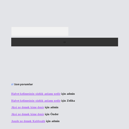
Arama
Son yorumlar
Halvet kelimesinin sözlük anlamı nedir
için
admin
Halvet kelimesinin sözlük anlamı nedir
için
Zeliha
Aksi ne demek kime denir
için
admin
Aksi ne demek kime denir
için
Önder
Asude ne demek Kubbealtı
için
admin