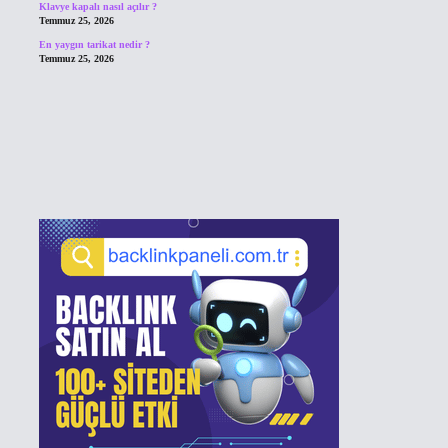
Klavye kapalı nasıl açılır ?
Temmuz 25, 2026
En yaygın tarikat nedir ?
Temmuz 25, 2026