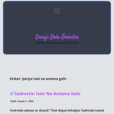
menüyü
Anasayfa
Gizlilik Politikası
Yasal Uyarı
aç
Hakkımızda
Enerji Dolu Öneriler
Hayatına hareket katan pratik fikirler!
Etiket:
Şaziye ismi ne anlama gelir
Sadrettin Ismi Ne Anlama Gelir
Tarih: Kasım 3, 2024
Sadrettin anlamı ne demek? Yeni doğan bebeğine Sadrettin ismini