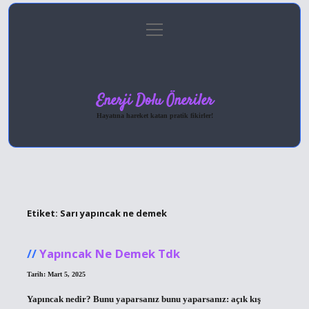
menüyü
Anasayfa
Gizlilik Politikası
Yasal Uyarı
aç
Hakkımızda
Enerji Dolu Öneriler
Hayatına hareket katan pratik fikirler!
Etiket:
Sarı yapıncak ne demek
Yapıncak Ne Demek Tdk
Tarih: Mart 5, 2025
Yapıncak nedir? Bunu yaparsanız bunu yaparsanız: açık kış