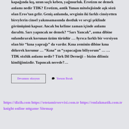
kapağında kış, uzun saçlı keben, yağmurluk. Erotizm ne demek
anlamı nedir TDK? Erotizm, antik Yunan mitolojisinde aşk sözü
olan Eros’tan gelir. Geniş anlamda, sevginin iki farklı cinsiyetten
bireylerin cinsel yakınsamasında dostluk ve sevgi şeklinde
görünüşünü kapsar. Ancak bu kelime zaman içinde anlamı
daralttı. Sarı yapıncak ne demek? “Sarı Yancak”, asma dibine
sulandırarak korunan üzüm türüdür … Ayrıca farklı bir versiyon
olan bir “kına yaprağı” da vardır. Kına zeminin dibine kına
dökerek korunur … “Kına” ın “yapacağını biliyorum” … …
TDK sözlük anlamı nedir? Türk Dil Derneği – bizim dilimiz
kimliğimizdir. Yapıncak nerede?…
Yapıncak
Devamını okuyun
Yorum Bırak
Ne
Demek
Tdk
https://dizih.com
https://ototamirservisi.com.tr
https://emlakmatik.com.tr
knight online
nttgame
Sitemap