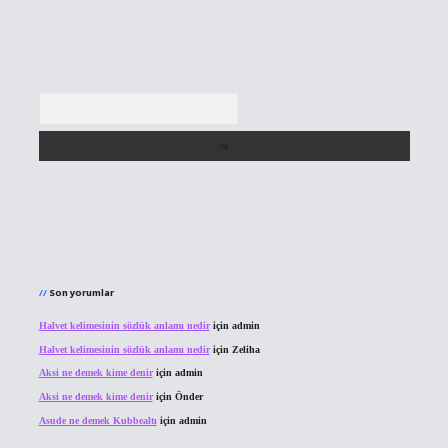
Arama
Son yorumlar
Halvet kelimesinin sözlük anlamı nedir
için
admin
Halvet kelimesinin sözlük anlamı nedir
için
Zeliha
Aksi ne demek kime denir
için
admin
Aksi ne demek kime denir
için
Önder
Asude ne demek Kubbealtı
için
admin