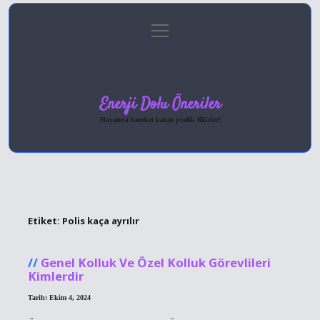
menüyü
Anasayfa
Gizlilik Politikası
Yasal Uyarı
aç
Hakkımızda
Enerji Dolu Öneriler
Hayatına hareket katan pratik fikirler!
Etiket:
Polis kaça ayrılır
Genel Kolluk Ve Özel Kolluk Görevlileri
Kimlerdir
Tarih: Ekim 4, 2024