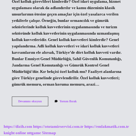
Özel kolluk görevlileri kimlerdir? Özel idari uygulama, hizmet
uygulaması olarak da adlandırılır ve kamu düzeninin klasik
unsurlarının ötesine geçen amaçlar için özel yasalarca verilen
yetkilerle çalışır. Örneğin, bunlar ormancılık ve gümrük
sektörlerinde kolluk kuvvetlerinin uygulanmasında ve turizm
sektöründe kolluk kuvvetlerinin uygulanmasında uzmanlaşmış
kolluk kuvvetleridir. Genel kolluk kuvvetleri kimlerdir? Genel
yapılandırma. Adli kolluk kuvvetleri ve idari kolluk kuvvetleri
kavramlarını ele alırsak, Türkiye’de dört kolluk kuvveti vardır.
Bunlar Emniyet Genel Müdürlüğü, Sahil Güvenlik Komutanlığı,
Jandarma Genel Komutanlığı ve Gümrük Kontrol Genel
Müdürlüğü’dür. Kır bekçisi özel kolluk mu? Faaliyet alanlarına
göre Türkiye genelinde görevlendirilir. Özel kolluk kuvvetleri;
gümrük memuru, orman koruma memuru, arazi…
Genel
Devamını okuyun
Yorum Bırak
Kolluk
Ve
Özel
Kolluk
Görevlileri
https://dizih.com
https://ototamirservisi.com.tr
https://emlakmatik.com.tr
Kimlerdir
knight online
nttgame
Sitemap