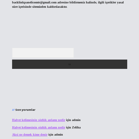
backlinkpanelicomtr@gmail.com
adresine bildirmeniz halinde, ilgili içerikler yasal
süre içerisinde sitemizden kaldırılacaktır.
Arama
Son yorumlar
Halvet kelimesinin sözlük anlamı nedir
için
admin
Halvet kelimesinin sözlük anlamı nedir
için
Zeliha
Aksi ne demek kime denir
için
admin