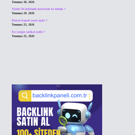
Temmuz 30, 2026
Yüzde 50 indirimli üniversite ne demek ?
Temmuz 29, 2026
Klavye kapalı nasıl açılır ?
Temmuz 25, 2026
En yaygın tarikat nedir ?
Temmuz 25, 2026