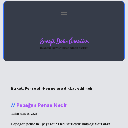
menüyü
Anasayfa
Gizlilik Politikası
Yasal Uyarı
aç
Hakkımızda
Enerji Dolu Öneriler
Hayatına hareket katan pratik fikirler!
Etiket:
Pense alırken nelere dikkat edilmeli
Papağan Pense Nedir
Tarih: Mart 19, 2025
Papağan pense ne işe yarar? Özel sertleştirilmiş ağızları olan