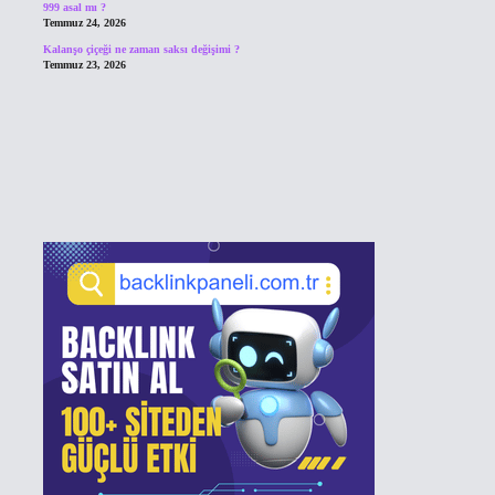
999 asal mı ?
Temmuz 24, 2026
Kalanşo çiçeği ne zaman saksı değişimi ?
Temmuz 23, 2026