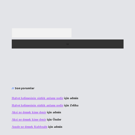
Arama
Son yorumlar
Halvet kelimesinin sözlük anlamı nedir
için
admin
Halvet kelimesinin sözlük anlamı nedir
için
Zeliha
Aksi ne demek kime denir
için
admin
Aksi ne demek kime denir
için
Önder
Asude ne demek Kubbealtı
için
admin