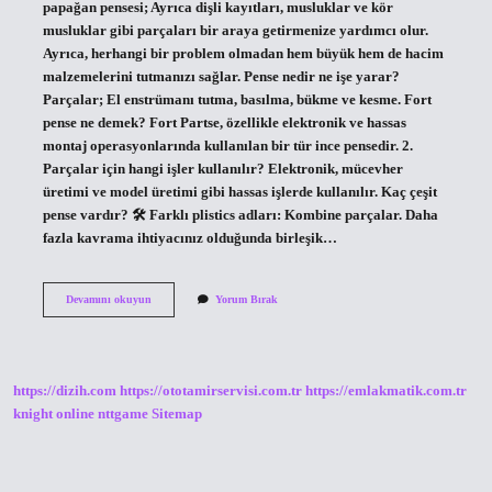
papağan pensesi; Ayrıca dişli kayıtları, musluklar ve kör
musluklar gibi parçaları bir araya getirmenize yardımcı olur.
Ayrıca, herhangi bir problem olmadan hem büyük hem de hacim
malzemelerini tutmanızı sağlar. Pense nedir ne işe yarar?
Parçalar; El enstrümanı tutma, basılma, bükme ve kesme. Fort
pense ne demek? Fort Partse, özellikle elektronik ve hassas
montaj operasyonlarında kullanılan bir tür ince pensedir. 2.
Parçalar için hangi işler kullanılır? Elektronik, mücevher
üretimi ve model üretimi gibi hassas işlerde kullanılır. Kaç çeşit
pense vardır? 🛠 Farklı plistics adları: Kombine parçalar. Daha
fazla kavrama ihtiyacınız olduğunda birleşik…
Papağan
Devamını okuyun
Yorum Bırak
Pense
Nedir
https://dizih.com
https://ototamirservisi.com.tr
https://emlakmatik.com.tr
knight online
nttgame
Sitemap