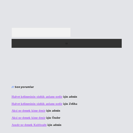
Arama
Son yorumlar
Halvet kelimesinin sözlük anlamı nedir
için
admin
Halvet kelimesinin sözlük anlamı nedir
için
Zeliha
Aksi ne demek kime denir
için
admin
Aksi ne demek kime denir
için
Önder
Asude ne demek Kubbealtı
için
admin