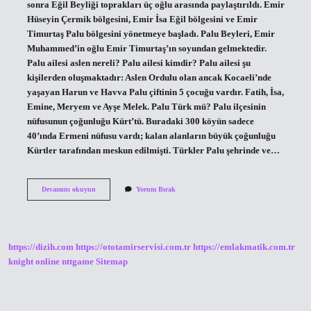
sonra Eğil Beyliği toprakları üç oğlu arasında paylaştırıldı. Emir
Hüseyin Çermik bölgesini, Emir İsa Eğil bölgesini ve Emir
Timurtaş Palu bölgesini yönetmeye başladı. Palu Beyleri, Emir
Muhammed’in oğlu Emir Timurtaş’ın soyundan gelmektedir.
Palu ailesi aslen nereli? Palu ailesi kimdir? Palu ailesi şu
kişilerden oluşmaktadır: Aslen Ordulu olan ancak Kocaeli’nde
yaşayan Harun ve Havva Palu çiftinin 5 çocuğu vardır. Fatih, İsa,
Emine, Meryem ve Ayşe Melek. Palu Türk mü? Palu ilçesinin
nüfusunun çoğunluğu Kürt’tü. Buradaki 300 köyün sadece
40’ında Ermeni nüfusu vardı; kalan alanların büyük çoğunluğu
Kürtler tarafından meskun edilmişti. Türkler Palu şehrinde ve…
Palu
Devamını okuyun
Yorum Bırak
Ailesi
Kürt
Mü
https://dizih.com
https://ototamirservisi.com.tr
https://emlakmatik.com.tr
knight online
nttgame
Sitemap