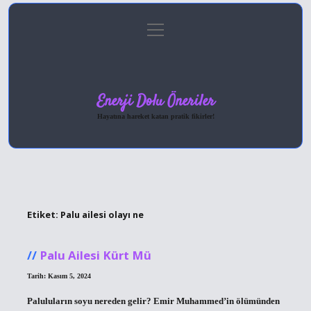
menüyü
Anasayfa
Gizlilik Politikası
Yasal Uyarı
aç
Hakkımızda
Enerji Dolu Öneriler
Hayatına hareket katan pratik fikirler!
Etiket:
Palu ailesi olayı ne
Palu Ailesi Kürt Mü
Tarih: Kasım 5, 2024
Paluluların soyu nereden gelir? Emir Muhammed’in ölümünden