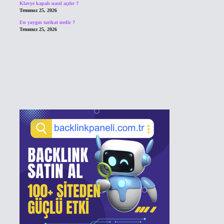
Klavye kapalı nasıl açılır ?
Temmuz 25, 2026
En yaygın tarikat nedir ?
Temmuz 25, 2026