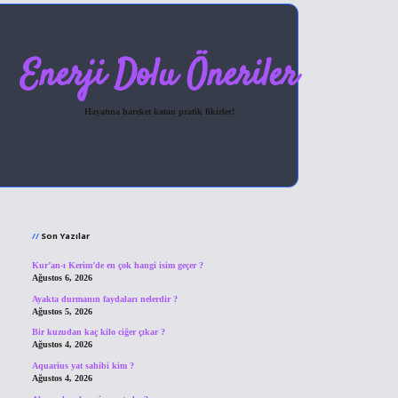
Enerji Dolu Öneriler
Hayatına hareket katan pratik fikirler!
Sidebar
hiltonbet giriş
Son Yazılar
Kur’an-ı Kerim’de en çok hangi isim geçer ?
Ağustos 6, 2026
Ayakta durmanın faydaları nelerdir ?
Ağustos 5, 2026
Bir kuzudan kaç kilo ciğer çıkar ?
Ağustos 4, 2026
Aquarius yat sahibi kim ?
Ağustos 4, 2026