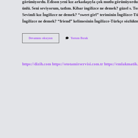
görünüyordu. Edison yeni kız arkadaşıyla çok mutlu görünüyordu
ünlü. Seni seviyorum, tatlım. Kibar ingilizce ne demek? güzel s. Tom
Sevimli kız İngilizce ne demek? “sweet girl” teriminin İngilizce-Tür
İngilizce ne demek? “friend” kelimesinin İngilizce-Türkçe sözlük
Kibar
Devamını okuyun
Yorum Bırak
Ne
Ingilizce
https://dizih.com
https://ototamirservisi.com.tr
https://emlakmatik