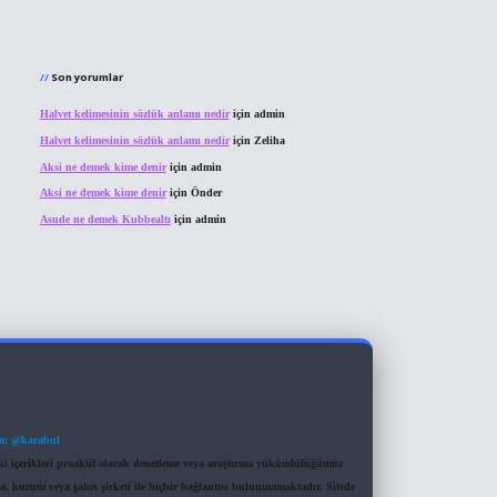
Son yorumlar
Halvet kelimesinin sözlük anlamı nedir
için
admin
Halvet kelimesinin sözlük anlamı nedir
için
Zeliha
Aksi ne demek kime denir
için
admin
Aksi ne demek kime denir
için
Önder
Asude ne demek Kubbealtı
için
admin
m: @karabul
eki içerikleri proaktif olarak denetleme veya araştırma yükümlülüğümüz
a, kurum veya şahıs şirketi ile hiçbir bağlantısı bulunmamaktadır. Sitede