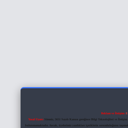
Reklam ve İletişim:
E
Yasal Uyarı:
Sitemiz, 5651 Sayılı Kanun gereğince Bilgi Teknolojileri ve İletiş
bulunmamaktadır. Ancak, üyelerimiz yazdıkları içeriklerin sorumluluğunu taşımakta