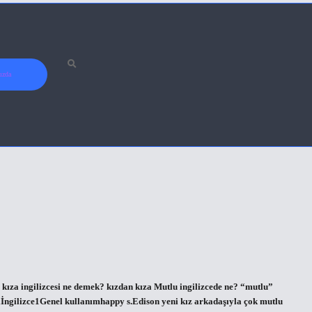
ızda
z kıza ingilizcesi ne demek? kızdan kıza Mutlu ingilizcede ne? “mutlu”
iİngilizce1Genel kullanımhappy s.Edison yeni kız arkadaşıyla çok mutlu