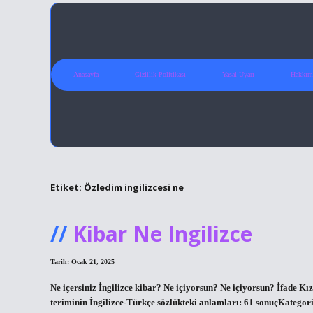
Anasayfa
Gizlilik Politikası
Yasal Uyarı
Hakkım
Etiket:
Özledim ingilizcesi ne
Kibar Ne Ingilizce
Tarih: Ocak 21, 2025
Ne içersiniz İngilizce kibar? Ne içiyorsun? Ne içiyorsun? İfade Kı
teriminin İngilizce-Türkçe sözlükteki anlamları: 61 sonuçKategor