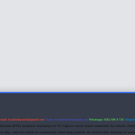
-mail:
backlinkpaneli@gmail.com
Teams:
forumhizmeti@gmail.com
Whatsapp: 0262 606 0 726
Telegra
im Kurumu (BTK) tarafından onaylanmış bir Yer Sağlayıcı olarak hizmet vermektedir. Bu nedenle, sited
 olup, siteye üye olarak bu sorumluluğu kabul etmiş sayılırlar. Bu internet sitesi, herhangi bir mark