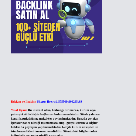
Reklam ve İletişim:
Skype: live:.cid.575569c608265c69
Yasal Uyarı:
Bu internet sitesi, herhangi bir marka, kurum veya
şahıs şirketi ile hiçbir bağlantısı bulunmamaktadır. Sitede yalnızca
kendi hazırladığımız makaleler paylaşılmaktadır. Burada yer alan
içerikler haber niteliği taşımamakta olup, gerçek kurum ve kişiler
hakkında paylaşım yapılmamaktadır. Gerçek kurum ve kişiler ile
isim benzerlikleri tamamen tesadüfidir. Sitemizdeki bilgiler taslak
halindedir ve tavsiye niteliği taşımazlar.