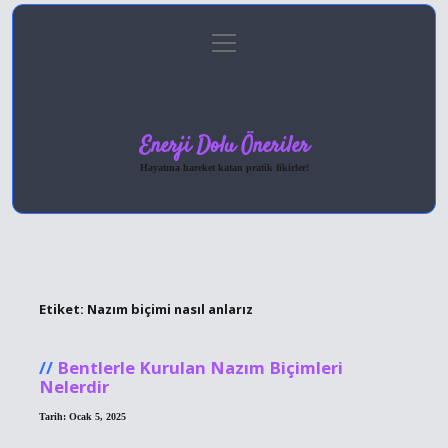
menüyü
Anasayfa
Gizlilik Politikası
Yasal Uyarı
aç
Hakkımızda
Enerji Dolu Öneriler
Hayatına hareket katan pratik fikirler!
Etiket:
Nazım biçimi nasıl anlarız
Bentlerle Kurulan Nazım Biçimleri
Nelerdir
Tarih: Ocak 5, 2025