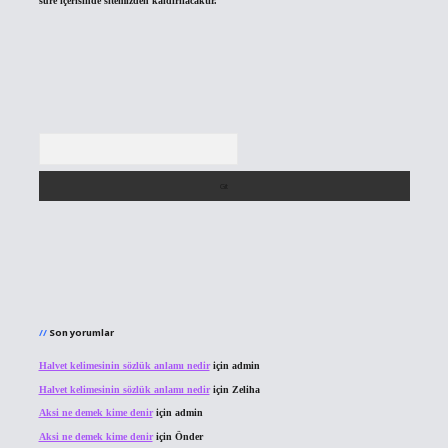
süre içerisinde sitemizden kaldırılacaktır.
Arama
Son yorumlar
Halvet kelimesinin sözlük anlamı nedir
için
admin
Halvet kelimesinin sözlük anlamı nedir
için
Zeliha
Aksi ne demek kime denir
için
admin
Aksi ne demek kime denir
için
Önder