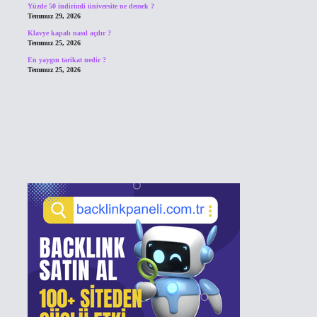
Yüzde 50 indirimli üniversite ne demek ?
Temmuz 29, 2026
Klavye kapalı nasıl açılır ?
Temmuz 25, 2026
En yaygın tarikat nedir ?
Temmuz 25, 2026