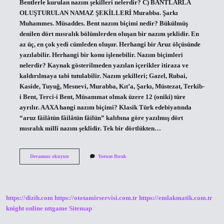
Bentlerle kurulan nazım şekilleri nelerdir? C) BANTLARLA
OLUŞTURULAN NAMAZ ŞEKİLLERİ Murabba. Şarkı
Muhammes. Müsaddes. Bent nazım biçimi nedir? Bükülmüş
denilen dört mısralık bölümlerden oluşan bir nazım şeklidir. En
az üç, en çok yedi cümleden oluşur. Herhangi bir Aruz ölçüsünde
yazılabilir. Herhangi bir konu işlenebilir. Nazım biçimleri
nelerdir? Kaynak gösterilmeden yazılan içerikler itiraza ve
kaldırılmaya tabi tutulabilir. Nazım şekilleri; Gazel, Rubai,
Kaside, Tuyuğ, Mesnevi, Murabba, Kıt’a, Şarkı, Müstezat, Terkib-
i Bent, Terci-i Bent, Müsammat olmak üzere 12 (oniki) türe
ayrılır. AAXA hangi nazım biçimi? Klasik Türk edebiyatında
“aruz fâilâtün fâilâtün fâilün” kalıbına göre yazılmış dört
mısralık millî nazım şeklidir. Tek bir dörtlükten…
Bentlerle
Devamını okuyun
Yorum Bırak
Kurulan
Nazım
Biçimleri
Nelerdir
https://dizih.com
https://ototamirservisi.com.tr
https://emlakmatik.com.tr
knight online
nttgame
Sitemap