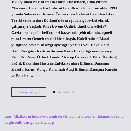
1982 yılında Nazilli İmam-Hatip Lisesi’nden, 1986 yılında
Marmara Üniversitesi İlahiyat Fakültesi’nden mezun oldu. 1993
yılında Süleyman Demirel Üniversitesi İlahiyat Fakültesi İslam
Tarihi ve Sanatları Bölümü’nde araştırma görevlisi olarak
çalışmaya başladı. Pilot Levent Öztürk kimdir, nerelidir?
Gaziantep’te polis helikopteri kazasında şehit olan sözleşmeli
pilot Levent Öztürk emekli bir albaydı. Kuleli Askeri Lisesi
yıllığında havacılık sevgisiyle ilgili yazılar var. Hava Harp
Okulu’na gitmek istiyordu ama Kara Havacılığı onun şansıydı.
Prof. Dr. Recep Öztürk kimdir? Recep Öztürk (d. 1962, İkizdere),
Sağlık Bakanlığı Hastane Enfeksiyonları Bilimsel Danışma
Kurulu, Kırım-Kongo Kanamalı Ateşi Bilimsel Danışma Kurulu
ve Pandemi…
Prof
Devamını okuyun
Yorum Bırak
Dr
Levent
Öztürk
Kimdir
https://dizih.com
https://ototamirservisi.com.tr
https://emlakmatik.com.tr
knight online
nttgame
Sitemap