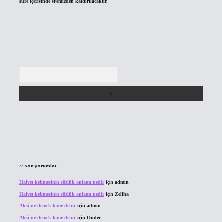
süre içerisinde sitemizden kaldırılacaktır.
Arama
Son yorumlar
Halvet kelimesinin sözlük anlamı nedir
için
admin
Halvet kelimesinin sözlük anlamı nedir
için
Zeliha
Aksi ne demek kime denir
için
admin
Aksi ne demek kime denir
için
Önder