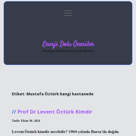
menüyü
Anasayfa
Gizlilik Politikası
Yasal Uyarı
aç
Hakkımızda
Enerji Dolu Öneriler
Hayatına hareket katan pratik fikirler!
Etiket:
Mustafa Öztürk hangi hastanede
Prof Dr Levent Öztürk Kimdir
Tarih: Ekim 30, 2024
Levent Öztürk kimdir nerelidir? 1964 yılında Bursa’da doğdu.