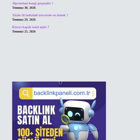
Alprazolam hangi gruptadır ?
Temmuz 30, 2026
Yüzde 50 indirimli üniversite ne demek ?
Temmuz 29, 2026
Klavye kapalı nasıl açılır ?
Temmuz 25, 2026