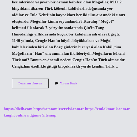
kesimlerinde yaşayan bir orman kabilesi olan Moğollar, M.Ö. 2.
binyıldan itibaren Türk kökenli kabilelerin doğusunda yer
aldılar ve Tula Nehri’nin kaynakları her iki ulus arasındaki sınırı
oluşturdu. Moğollar kimin soyundandır? Kuruluş “Moğol”
kelimesi ilk olarak 7. yüzyılın sonlarında Çin’in Tang
Hanedanlığı yıllıklarında küçük bir kabilenin adı olarak geçti.
1140 yılında, Cengiz Han’ın büyük büyükbabası ve Moğol
kabilelerinden biri olan Borçiginlerin bir üyesi olan Kabil, tüm
Moğolların “Han” unvanını alan ilk lideriydi. Moğolların kökeni
Türk mü? Bunun en önemli nedeni Cengiz Han’ın Türk olmasıdır.
Cengizhan özellikle gittiği birçok farklı yerde kendini Türk…
Moğollar
Devamını okuyun
Yorum Bırak
Aslen
Nereli
https://dizih.com
https://ototamirservisi.com.tr
https://emlakmatik.com.tr
knight online
nttgame
Sitemap