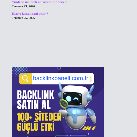
Yüzde 50 indirimli üniversite ne demek ?
Temmuz 29, 2026
Klavye kapalı nasıl açılır ?
Temmuz 25, 2026