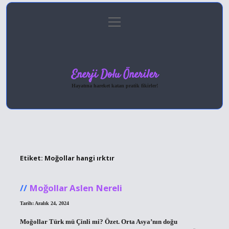
menüyü
Anasayfa
Gizlilik Politikası
Yasal Uyarı
aç
Hakkımızda
Enerji Dolu Öneriler
Hayatına hareket katan pratik fikirler!
Etiket:
Moğollar hangi ırktır
Moğollar Aslen Nereli
Tarih: Aralık 24, 2024
Moğollar Türk mü Çinli mi? Özet. Orta Asya’nın doğu