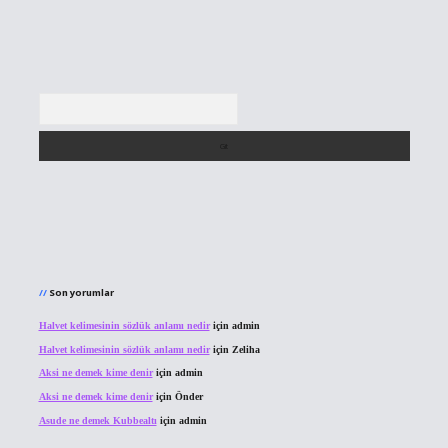
Arama
Son yorumlar
Halvet kelimesinin sözlük anlamı nedir
için
admin
Halvet kelimesinin sözlük anlamı nedir
için
Zeliha
Aksi ne demek kime denir
için
admin
Aksi ne demek kime denir
için
Önder
Asude ne demek Kubbealtı
için
admin