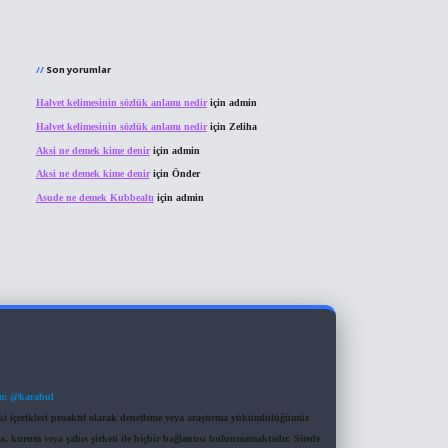
Son yorumlar
Halvet kelimesinin sözlük anlamı nedir
için
admin
Halvet kelimesinin sözlük anlamı nedir
için
Zeliha
Aksi ne demek kime denir
için
admin
Aksi ne demek kime denir
için
Önder
Asude ne demek Kubbealtı
için
admin
m: @karabul
eki içerikleri proaktif olarak denetleme veya araştırma yükümlülüğümüz
a, kurum veya şahıs şirketi ile hiçbir bağlantısı bulunmamaktadır. Sitede