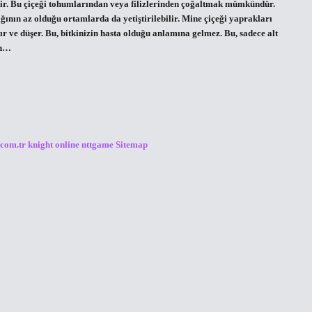
ilir. Bu çiçeği tohumlarından veya filizlerinden çoğaltmak mümkündür.
ğının az olduğu ortamlarda da yetiştirilebilir. Mine çiçeği yaprakları
ır ve düşer. Bu, bitkinizin hasta olduğu anlamına gelmez. Bu, sadece alt
in…
.com.tr
knight online
nttgame
Sitemap