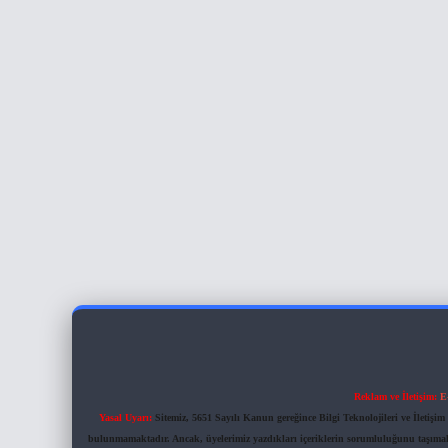
Reklam ve İletişim:
E
Yasal Uyarı:
Sitemiz, 5651 Sayılı Kanun gereğince Bilgi Teknolojileri ve İletiş
bulunmamaktadır. Ancak, üyelerimiz yazdıkları içeriklerin sorumluluğunu taşımakta