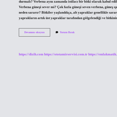
durmalı? Verbena aynı zamanda istilacı bir bitki olarak kabul ed
Verbena güneşi sever mi? Çok fazla güneşi seven verbena, güneş ışı
neden sararır? Bitkiler yaşlandıkça, alt yapraklar genellikle sarar
yaprakların artık üst yapraklar tarafından gölgelendiği ve bitkin
Mine
Devamını okuyun
Yorum Bırak
Çiçeği
Bakımı
Nasıl
Yapılır
https://dizih.com
https://ototamirservisi.com.tr
https://emlakmatik