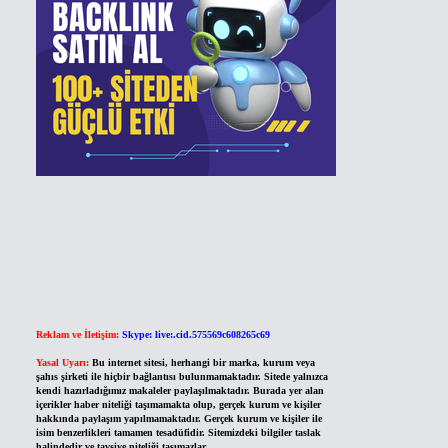
Reklam ve İletişim:
Skype: live:.cid.575569c608265c69
Yasal Uyarı:
Bu internet sitesi, herhangi bir marka, kurum veya
şahıs şirketi ile hiçbir bağlantısı bulunmamaktadır. Sitede yalnızca
kendi hazırladığımız makaleler paylaşılmaktadır. Burada yer alan
içerikler haber niteliği taşımamakta olup, gerçek kurum ve kişiler
hakkında paylaşım yapılmamaktadır. Gerçek kurum ve kişiler ile
isim benzerlikleri tamamen tesadüfidir. Sitemizdeki bilgiler taslak
halindedir ve tavsiye niteliği taşımazlar.