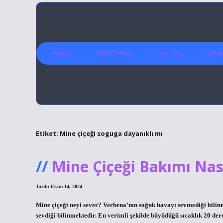
Anasayfa
Gizlilik Politikası
Yasal Uyarı
Hakkım
Etiket:
Mine çiçeği soguga dayanıklı mı
Mine Çiçeği Bakımı Nası
Tarih: Ekim 14, 2024
Mine çiçeği neyi sever? Verbena’nın soğuk havayı sevmediği bilinm
sevdiği bilinmektedir. En verimli şekilde büyüdüğü sıcaklık 20 der