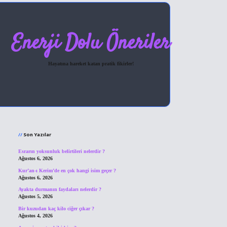
Enerji Dolu Öneriler
Hayatına hareket katan pratik fikirler!
Sidebar
hiltonbet giriş
Son Yazılar
Esrarın yoksunluk belirtileri nelerdir ?
Ağustos 6, 2026
Kur’an-ı Kerim’de en çok hangi isim geçer ?
Ağustos 6, 2026
Ayakta durmanın faydaları nelerdir ?
Ağustos 5, 2026
Bir kuzudan kaç kilo ciğer çıkar ?
Ağustos 4, 2026