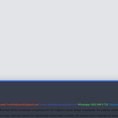
-mail:
backlinkpaneli@gmail.com
Teams:
forumhizmeti@gmail.com
Whatsapp: 0262 606 0 726
Telegra
im Kurumu (BTK) tarafından onaylanmış bir Yer Sağlayıcı olarak hizmet vermektedir. Bu nedenle, sited
 olup, siteye üye olarak bu sorumluluğu kabul etmiş sayılırlar. Bu internet sitesi, herhangi bir mark