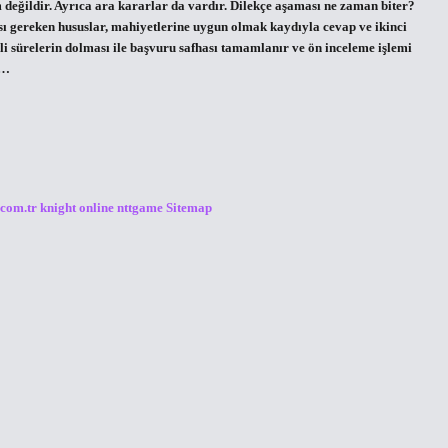
değildir. Ayrıca ara kararlar da vardır. Dilekçe aşaması ne zaman biter?
gereken hususlar, mahiyetlerine uygun olmak kaydıyla cevap ve ikinci
ili sürelerin dolması ile başvuru safhası tamamlanır ve ön inceleme işlemi
,…
.com.tr
knight online
nttgame
Sitemap