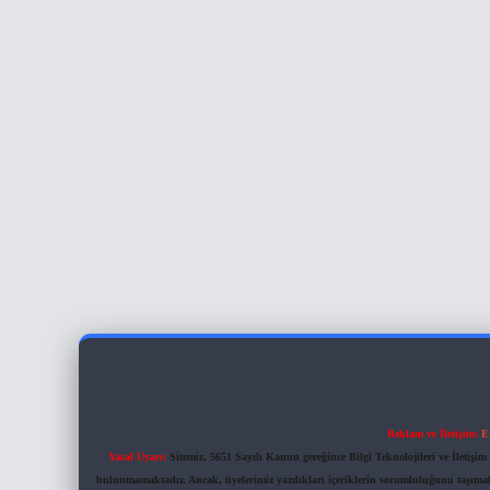
Reklam ve İletişim:
E
Yasal Uyarı:
Sitemiz, 5651 Sayılı Kanun gereğince Bilgi Teknolojileri ve İletiş
bulunmamaktadır. Ancak, üyelerimiz yazdıkları içeriklerin sorumluluğunu taşımakta