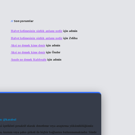
Son yorumlar
Halvet kelimesinin sözlük anlamı nedir
için
admin
Halvet kelimesinin sözlük anlamı nedir
için
Zeliha
Aksi ne demek kime denir
için
admin
Aksi ne demek kime denir
için
Önder
Asude ne demek Kubbealtı
için
admin
m: @karabul
eki içerikleri proaktif olarak denetleme veya araştırma yükümlülüğümüz
a, kurum veya şahıs şirketi ile hiçbir bağlantısı bulunmamaktadır. Sitede