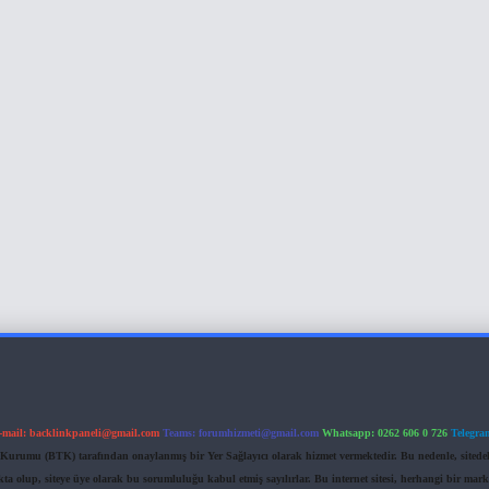
-mail:
backlinkpaneli@gmail.com
Teams:
forumhizmeti@gmail.com
Whatsapp: 0262 606 0 726
Telegra
im Kurumu (BTK) tarafından onaylanmış bir Yer Sağlayıcı olarak hizmet vermektedir. Bu nedenle, sited
 olup, siteye üye olarak bu sorumluluğu kabul etmiş sayılırlar. Bu internet sitesi, herhangi bir mark