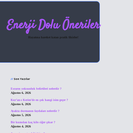
Enerji Dolu Öneriler
Hayatına hareket katan pratik fikirler!
Sidebar
hiltonbet giriş
Son Yazılar
Esrarın yoksunluk belirtileri nelerdir ?
Ağustos 6, 2026
Kur’an-ı Kerim’de en çok hangi isim geçer ?
Ağustos 6, 2026
Ayakta durmanın faydaları nelerdir ?
Ağustos 5, 2026
Bir kuzudan kaç kilo ciğer çıkar ?
Ağustos 4, 2026