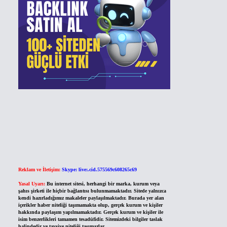
Reklam ve İletişim:
Skype: live:.cid.575569c608265c69
Yasal Uyarı:
Bu internet sitesi, herhangi bir marka, kurum veya
şahıs şirketi ile hiçbir bağlantısı bulunmamaktadır. Sitede yalnızca
kendi hazırladığımız makaleler paylaşılmaktadır. Burada yer alan
içerikler haber niteliği taşımamakta olup, gerçek kurum ve kişiler
hakkında paylaşım yapılmamaktadır. Gerçek kurum ve kişiler ile
isim benzerlikleri tamamen tesadüfidir. Sitemizdeki bilgiler taslak
halindedir ve tavsiye niteliği taşımazlar.