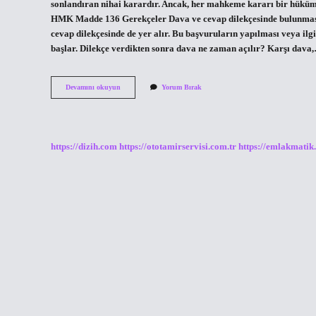
sonlandıran nihai karardır. Ancak, her mahkeme kararı bir hüküm 
HMK Madde 136 Gerekçeler Dava ve cevap dilekçesinde bulunması 
cevap dilekçesinde de yer alır. Bu başvuruların yapılması veya ilg
başlar. Dilekçe verdikten sonra dava ne zaman açılır? Karşı dava
Dilekçeler
Devamını okuyun
Yorum Bırak
Aşamasından
Sonra
Hangi
Aşama
https://dizih.com
https://ototamirservisi.com.tr
https://emlakmatik