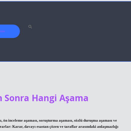
ızda
n Sonra Hangi Aşama
, ön inceleme aşaması, soruşturma aşaması, sözlü duruşma aşaması ve
rlar: Karar, davayı esastan çözen ve taraflar arasındaki anlaşmazlığı