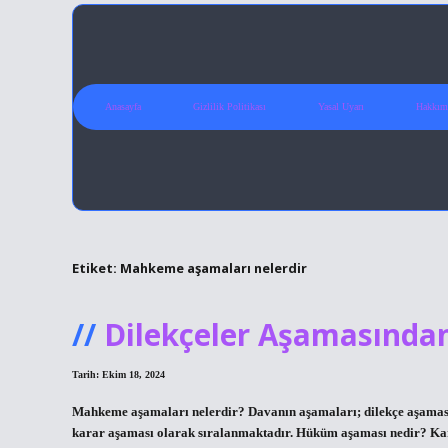
Anasayfa
Gizlilik Politikası
Yasal Uyarı
Hakkım
Etiket:
Mahkeme aşamaları nelerdir
Dilekçeler Aşamasında
Tarih: Ekim 18, 2024
Mahkeme aşamaları nelerdir? Davanın aşamaları; dilekçe aşaması
karar aşaması olarak sıralanmaktadır. Hüküm aşaması nedir? Kara