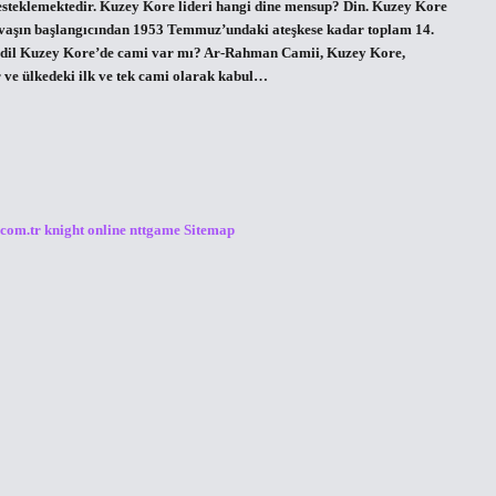
desteklemektedir. Kuzey Kore lideri hangi dine mensup? Din. Kuzey Kore
 Savaşın başlangıcından 1953 Temmuz’undaki ateşkese kadar toplam 14.
 dil Kuzey Kore’de cami var mı? Ar-Rahman Camii, Kuzey Kore,
 ve ülkedeki ilk ve tek cami olarak kabul…
.com.tr
knight online
nttgame
Sitemap