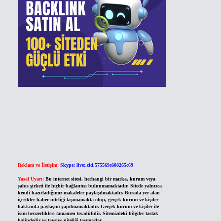
Reklam ve İletişim:
Skype: live:.cid.575569c608265c69
Yasal Uyarı:
Bu internet sitesi, herhangi bir marka, kurum veya
şahıs şirketi ile hiçbir bağlantısı bulunmamaktadır. Sitede yalnızca
kendi hazırladığımız makaleler paylaşılmaktadır. Burada yer alan
içerikler haber niteliği taşımamakta olup, gerçek kurum ve kişiler
hakkında paylaşım yapılmamaktadır. Gerçek kurum ve kişiler ile
isim benzerlikleri tamamen tesadüfidir. Sitemizdeki bilgiler taslak
halindedir ve tavsiye niteliği taşımazlar.