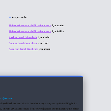
Son yorumlar
Halvet kelimesinin sözlük anlamı nedir
için
admin
Halvet kelimesinin sözlük anlamı nedir
için
Zeliha
Aksi ne demek kime denir
için
admin
Aksi ne demek kime denir
için
Önder
Asude ne demek Kubbealtı
için
admin
m: @karabul
eki içerikleri proaktif olarak denetleme veya araştırma yükümlülüğümüz
a, kurum veya şahıs şirketi ile hiçbir bağlantısı bulunmamaktadır. Sitede