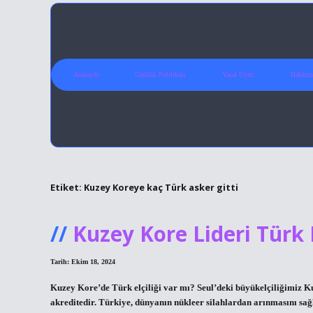
Anasayfa
Gizlilik Politikası
Yasal Uyarı
Hakkım
Etiket:
Kuzey Koreye kaç Türk asker gitti
Kuzey Kore Lideri Türk
Tarih: Ekim 18, 2024
Kuzey Kore’de Türk elçiliği var mı? Seul’deki büyükelçiliğimiz K
akreditedir. Türkiye, dünyanın nükleer silahlardan arınmasını sağ