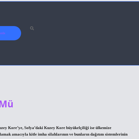
ızda
 Mü
uzey Kore’ye, Sofya’daki Kuzey Kore büyükelçiliği ise ülkemize
lamak amacıyla kitle imha silahlarının ve bunların dağıtım sistemlerinin