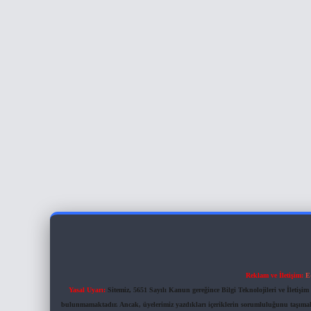
Reklam ve İletişim:
E
Yasal Uyarı:
Sitemiz, 5651 Sayılı Kanun gereğince Bilgi Teknolojileri ve İletiş
bulunmamaktadır. Ancak, üyelerimiz yazdıkları içeriklerin sorumluluğunu taşımakta