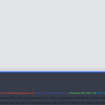
-mail:
backlinkpaneli@gmail.com
Teams:
forumhizmeti@gmail.com
Whatsapp: 0262 606 0 726
Telegra
im Kurumu (BTK) tarafından onaylanmış bir Yer Sağlayıcı olarak hizmet vermektedir. Bu nedenle, sited
 olup, siteye üye olarak bu sorumluluğu kabul etmiş sayılırlar. Bu internet sitesi, herhangi bir mark