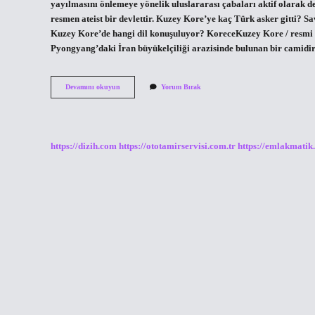
yayılmasını önlemeye yönelik uluslararası çabaları aktif olarak 
resmen ateist bir devlettir. Kuzey Kore’ye kaç Türk asker gitti?
Kuzey Kore’de hangi dil konuşuluyor? KoreceKuzey Kore / resmi
Pyongyang’daki İran büyükelçiliği arazisinde bulunan bir camidir
Kuzey
Devamını okuyun
Yorum Bırak
Kore
Lideri
Türk
Mü
https://dizih.com
https://ototamirservisi.com.tr
https://emlakmatik