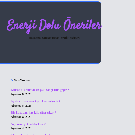
Enerji Dolu Öneriler
Hayatına hareket katan pratik fikirler!
Sidebar
hiltonbet giriş
Son Yazılar
Kur’an-ı Kerim’de en çok hangi isim geçer ?
Ağustos 6, 2026
Ayakta durmanın faydaları nelerdir ?
Ağustos 5, 2026
Bir kuzudan kaç kilo ciğer çıkar ?
Ağustos 4, 2026
Aquarius yat sahibi kim ?
Ağustos 4, 2026