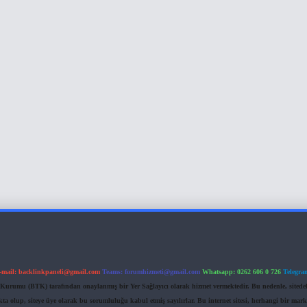
-mail:
backlinkpaneli@gmail.com
Teams:
forumhizmeti@gmail.com
Whatsapp: 0262 606 0 726
Telegra
im Kurumu (BTK) tarafından onaylanmış bir Yer Sağlayıcı olarak hizmet vermektedir. Bu nedenle, sited
 olup, siteye üye olarak bu sorumluluğu kabul etmiş sayılırlar. Bu internet sitesi, herhangi bir mark