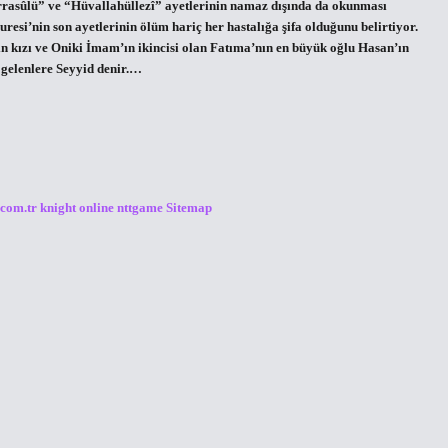
rasûlü” ve “Hüvallahüllezî” ayetlerinin namaz dışında da okunması
resi’nin son ayetlerinin ölüm hariç her hastalığa şifa olduğunu belirtiyor.
 kızı ve Oniki İmam’ın ikincisi olan Fatıma’nın en büyük oğlu Hasan’ın
 gelenlere Seyyid denir.…
.com.tr
knight online
nttgame
Sitemap