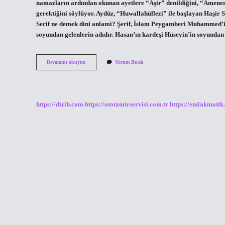
namazların ardından okunan ayetlere “Aşir” denildiğini, “Âmener
gerektiğini söylüyor. Aydüz, “Huwallahüllezi” ile başlayan Haşir Su
Serif ne demek dini anlami? Şerif, İslam Peygamberi Muhammed’in
soyundan gelenlerin adıdır. Hasan’ın kardeşi Hüseyin’in soyundan
Aşır
Devamını okuyun
Yorum Bırak
Ne
Demek
Din
https://dizih.com
https://ototamirservisi.com.tr
https://emlakmatik