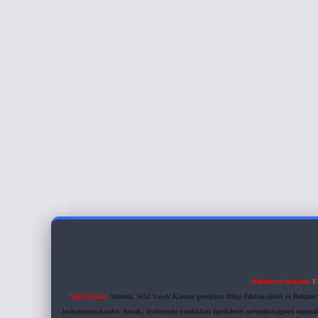
Reklam ve İletişim:
E
Yasal Uyarı:
Sitemiz, 5651 Sayılı Kanun gereğince Bilgi Teknolojileri ve İletiş
bulunmamaktadır. Ancak, üyelerimiz yazdıkları içeriklerin sorumluluğunu taşımakta