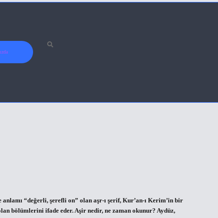
ızda
lamı “değerli, şerefli on” olan aşr-ı şerif, Kur’an-ı Kerim’in bir
olan bölümlerini ifade eder. Aşir nedir, ne zaman okunur? Aydüz,