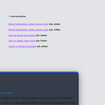
Son yorumlar
Halvet kelimesinin sözlük anlamı nedir
için
admin
Halvet kelimesinin sözlük anlamı nedir
için
Zeliha
Aksi ne demek kime denir
için
admin
Aksi ne demek kime denir
için
Önder
Asude ne demek Kubbealtı
için
admin
m: @karabul
eki içerikleri proaktif olarak denetleme veya araştırma yükümlülüğümüz
a, kurum veya şahıs şirketi ile hiçbir bağlantısı bulunmamaktadır. Sitede