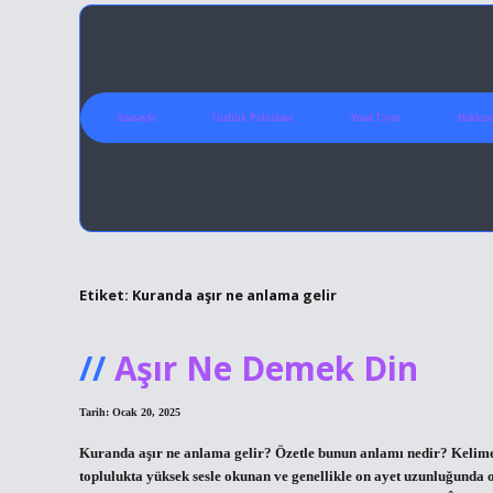
Anasayfa
Gizlilik Politikası
Yasal Uyarı
Hakkım
Etiket:
Kuranda aşır ne anlama gelir
Aşır Ne Demek Din
Tarih: Ocak 20, 2025
Kuranda aşır ne anlama gelir? Özetle bunun anlamı nedir? Kelime an
toplulukta yüksek sesle okunan ve genellikle on ayet uzunluğunda 