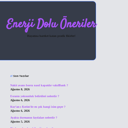
Enerji Dolu Öneriler
Hayatına hareket katan pratik fikirler!
Sidebar
hiltonbet giriş
Son Yazılar
Nakit avans borcu nasıl kapatılır vakıfBank ?
Ağustos 8, 2026
Esrarın yoksunluk belirtileri nelerdir ?
Ağustos 6, 2026
Kur’an-ı Kerim’de en çok hangi isim geçer ?
Ağustos 6, 2026
Ayakta durmanın faydaları nelerdir ?
Ağustos 5, 2026