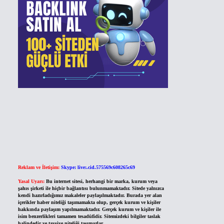
Reklam ve İletişim:
Skype: live:.cid.575569c608265c69
Yasal Uyarı:
Bu internet sitesi, herhangi bir marka, kurum veya
şahıs şirketi ile hiçbir bağlantısı bulunmamaktadır. Sitede yalnızca
kendi hazırladığımız makaleler paylaşılmaktadır. Burada yer alan
içerikler haber niteliği taşımamakta olup, gerçek kurum ve kişiler
hakkında paylaşım yapılmamaktadır. Gerçek kurum ve kişiler ile
isim benzerlikleri tamamen tesadüfidir. Sitemizdeki bilgiler taslak
halindedir ve tavsiye niteliği taşımazlar.