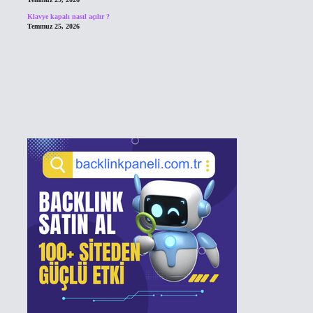
Klavye kapalı nasıl açılır ?
Temmuz 25, 2026