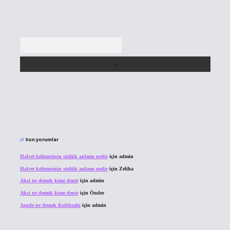
Arama
Son yorumlar
Halvet kelimesinin sözlük anlamı nedir
için
admin
Halvet kelimesinin sözlük anlamı nedir
için
Zeliha
Aksi ne demek kime denir
için
admin
Aksi ne demek kime denir
için
Önder
Asude ne demek Kubbealtı
için
admin