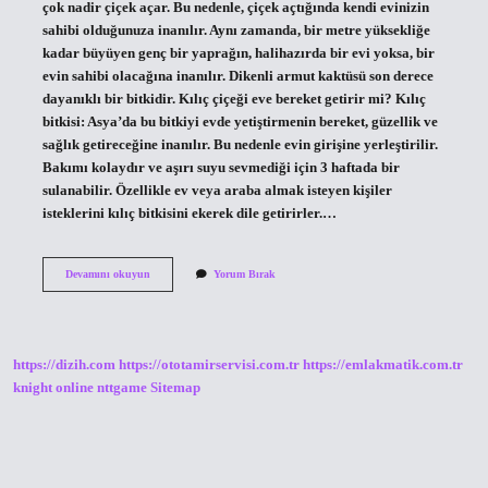
çok nadir çiçek açar. Bu nedenle, çiçek açtığında kendi evinizin
sahibi olduğunuza inanılır. Aynı zamanda, bir metre yüksekliğe
kadar büyüyen genç bir yaprağın, halihazırda bir evi yoksa, bir
evin sahibi olacağına inanılır. Dikenli armut kaktüsü son derece
dayanıklı bir bitkidir. Kılıç çiçeği eve bereket getirir mi? Kılıç
bitkisi: Asya’da bu bitkiyi evde yetiştirmenin bereket, güzellik ve
sağlık getireceğine inanılır. Bu nedenle evin girişine yerleştirilir.
Bakımı kolaydır ve aşırı suyu sevmediği için 3 haftada bir
sulanabilir. Özellikle ev veya araba almak isteyen kişiler
isteklerini kılıç bitkisini ekerek dile getirirler.…
Kılıç
Devamını okuyun
Yorum Bırak
Çiçeği
Ev
Aldırır
Mi
https://dizih.com
https://ototamirservisi.com.tr
https://emlakmatik.com.tr
knight online
nttgame
Sitemap