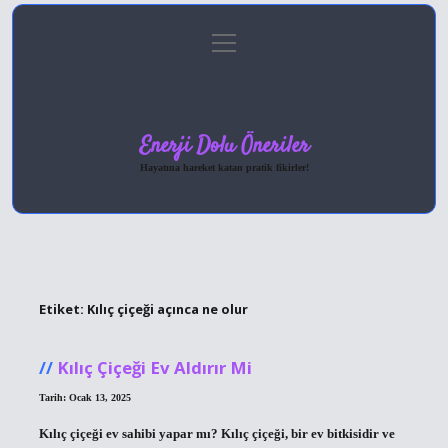
menüyü
Anasayfa
Gizlilik Politikası
Yasal Uyarı
aç
Hakkımızda
Enerji Dolu Öneriler
Hayatına hareket katan pratik fikirler!
Etiket:
Kılıç çiçeği açınca ne olur
Kılıç Çiçeği Ev Aldırır Mi
Tarih: Ocak 13, 2025
Kılıç çiçeği ev sahibi yapar mı? Kılıç çiçeği, bir ev bitkisidir ve