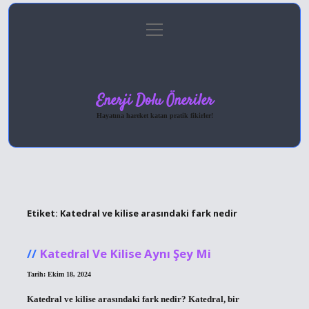
menüyü
Anasayfa
Gizlilik Politikası
Yasal Uyarı
aç
Hakkımızda
Enerji Dolu Öneriler
Hayatına hareket katan pratik fikirler!
Etiket:
Katedral ve kilise arasındaki fark nedir
Katedral Ve Kilise Aynı Şey Mi
Tarih: Ekim 18, 2024
Katedral ve kilise arasındaki fark nedir? Katedral, bir