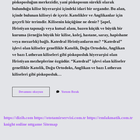
piskoposluğun merkezidir, yani piskoposun sürekli olarak
bulunduğu kilise hiyerarşisi içindeki idari bir organdır. Bu alan,
içinde bulunan kiliseyi de içerir. Katolikler ve Anglikanlar için
geçerli bir terimdir. Kilisenin küçüğüne ne denir? Şapel,
Hristiyan tapınağı veya kutsal alanı, bazen küçük ve büyük bir
kuruma (örneğin büyük bir kilise, kolej, hastane, saray, hapishane
veya mezarlık) bağlı. Katedral Hristiyanların mı? “Katedral”
işlevi olan kiliseler genellikle Katolik, Doğu Ortodoks, Anglikan
ve bazı Lutheran kiliseleri gibi piskoposluk hiyerarşisi olan
Hristiyan mezheplerine özgüdür. “Katedral” işlevi olan kiliseler
genellikle Katolik, Doğu Ortodoks, Anglikan ve bazı Lutheran
kiliseleri gibi piskoposluk…
Katedral
Devamını okuyun
Yorum Bırak
Ve
Kilise
Aynı
Şey
Mi
https://dizih.com
https://ototamirservisi.com.tr
https://emlakmatik.com.tr
knight online
nttgame
Sitemap