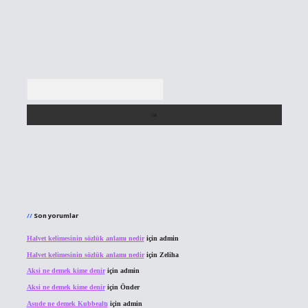
Arama
Son yorumlar
Halvet kelimesinin sözlük anlamı nedir
için
admin
Halvet kelimesinin sözlük anlamı nedir
için
Zeliha
Aksi ne demek kime denir
için
admin
Aksi ne demek kime denir
için
Önder
Asude ne demek Kubbealtı
için
admin