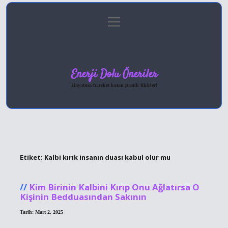
menüyü
Anasayfa
Gizlilik Politikası
Yasal Uyarı
aç
Hakkımızda
Enerji Dolu Öneriler
Hayatına hareket katan pratik fikirler!
Etiket:
Kalbi kırık insanın duası kabul olur mu
Kim Birinin Kalbini Kırıp Onu Ağlatırsa O
Kişinin Bedduasından Sakının
Tarih: Mart 2, 2025