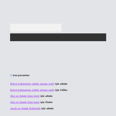
Arama
Son yorumlar
Halvet kelimesinin sözlük anlamı nedir
için
admin
Halvet kelimesinin sözlük anlamı nedir
için
Zeliha
Aksi ne demek kime denir
için
admin
Aksi ne demek kime denir
için
Önder
Asude ne demek Kubbealtı
için
admin