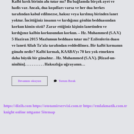
Kalbi kırık birinin ahı tutar mı? Bu bağlamda birçok ayet ve
hadis var. Ancak, dua koşulları varsa ve her dua herkes
tarafından kabul edilmezse, haksız veya kırılmış birinden lanet
yoktur. İncittiğiniz insanın ve kırdığınız gönlün bedduasından
korkun kimin sözü? Zarar ettiğiniz kişinin lanetinden ve
kırdığınız kalbin korkusundan korkun. – Hz. Muhammed (S.A.V.)
5 Haziran 2015 Mazlumun bedduası tutar mı? Ezilenlerin duası
ve laneti Allah Ta’ala tarafından reddedilmez. Bir kalbi kırmanın
günahı nedir? Kalbi kırmak, KAABA’yı 70 kez yok etmekten
daha büyük bir günahtır. . Hz. Muhammed (S.A.V.). [Rizad-un-
ninihin]. . . . . . . . . . . Haksızlığa uğrayanın…
Kim
Devamını okuyun
Yorum Bırak
Birinin
Kalbini
Kırıp
Onu
Ağlatırsa
https://dizih.com
https://ototamirservisi.com.tr
https://emlakmatik.com.tr
O
Kişinin
knight online
nttgame
Sitemap
Bedduasından
Sakının