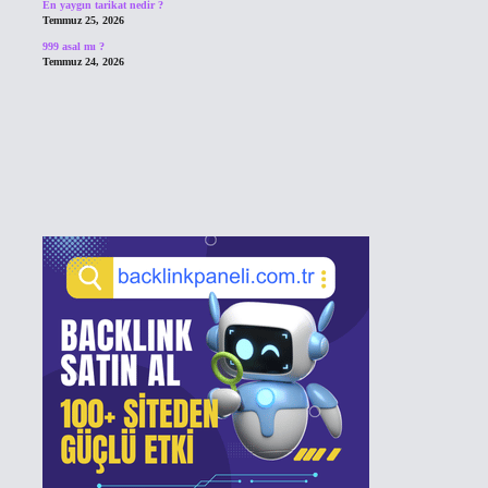
En yaygın tarikat nedir ?
Temmuz 25, 2026
999 asal mı ?
Temmuz 24, 2026