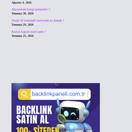
Ağustos 4, 2026
Alprazolam hangi gruptadır ?
Temmuz 30, 2026
Yüzde 50 indirimli üniversite ne demek ?
Temmuz 29, 2026
Klavye kapalı nasıl açılır ?
Temmuz 25, 2026