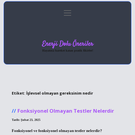
menüyü
Anasayfa
Gizlilik Politikası
Yasal Uyarı
aç
Hakkımızda
Enerji Dolu Öneriler
Hayatına hareket katan pratik fikirler!
Etiket:
İşlevsel olmayan gereksinim nedir
Fonksiyonel Olmayan Testler Nelerdir
Tarih: Şubat 23, 2025
Fonksiyonel ve fonksiyonel olmayan testler nelerdir?