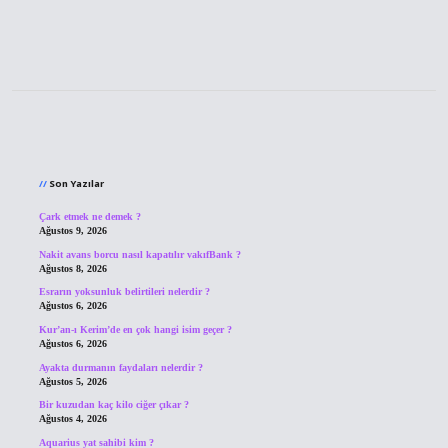
Sidebar
Son Yazılar
Çark etmek ne demek ?
Ağustos 9, 2026
Nakit avans borcu nasıl kapatılır vakıfBank ?
Ağustos 8, 2026
Esrarın yoksunluk belirtileri nelerdir ?
Ağustos 6, 2026
Kur’an-ı Kerim’de en çok hangi isim geçer ?
Ağustos 6, 2026
Ayakta durmanın faydaları nelerdir ?
Ağustos 5, 2026
Bir kuzudan kaç kilo ciğer çıkar ?
Ağustos 4, 2026
Aquarius yat sahibi kim ?