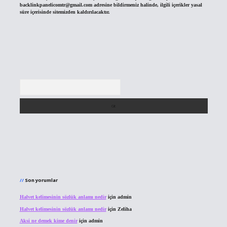
backlinkpanelicomtr@gmail.com
adresine bildirmeniz halinde, ilgili içerikler yasal
süre içerisinde sitemizden kaldırılacaktır.
Arama
Son yorumlar
Halvet kelimesinin sözlük anlamı nedir
için
admin
Halvet kelimesinin sözlük anlamı nedir
için
Zeliha
Aksi ne demek kime denir
için
admin