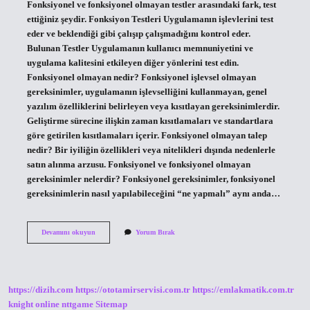
Fonksiyonel ve fonksiyonel olmayan testler arasındaki fark, test
ettiğiniz şeydir. Fonksiyon Testleri Uygulamanın işlevlerini test
eder ve beklendiği gibi çalışıp çalışmadığını kontrol eder.
Bulunan Testler Uygulamanın kullanıcı memnuniyetini ve
uygulama kalitesini etkileyen diğer yönlerini test edin.
Fonksiyonel olmayan nedir? Fonksiyonel işlevsel olmayan
gereksinimler, uygulamanın işlevselliğini kullanmayan, genel
yazılım özelliklerini belirleyen veya kısıtlayan gereksinimlerdir.
Geliştirme sürecine ilişkin zaman kısıtlamaları ve standartlara
göre getirilen kısıtlamaları içerir. Fonksiyonel olmayan talep
nedir? Bir iyiliğin özellikleri veya nitelikleri dışında nedenlerle
satın alınma arzusu. Fonksiyonel ve fonksiyonel olmayan
gereksinimler nelerdir? Fonksiyonel gereksinimler, fonksiyonel
gereksinimlerin nasıl yapılabileceğini “ne yapmalı” aynı anda…
Fonksiyonel
Devamını okuyun
Yorum Bırak
Olmayan
Testler
Nelerdir
https://dizih.com
https://ototamirservisi.com.tr
https://emlakmatik.com.tr
knight online
nttgame
Sitemap