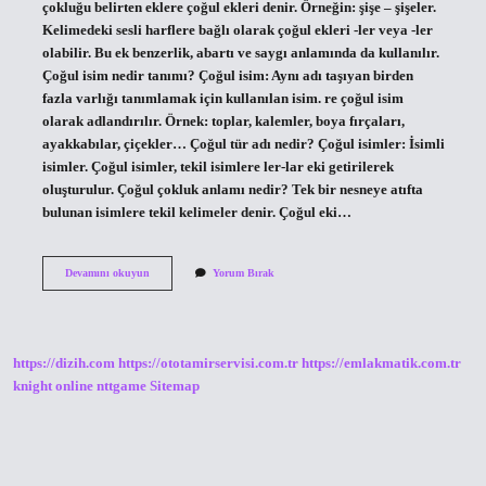
çokluğu belirten eklere çoğul ekleri denir. Örneğin: şişe – şişeler.
Kelimedeki sesli harflere bağlı olarak çoğul ekleri -ler veya -ler
olabilir. Bu ek benzerlik, abartı ve saygı anlamında da kullanılır.
Çoğul isim nedir tanımı? Çoğul isim: Aynı adı taşıyan birden
fazla varlığı tanımlamak için kullanılan isim. re çoğul isim
olarak adlandırılır. Örnek: toplar, kalemler, boya fırçaları,
ayakkabılar, çiçekler… Çoğul tür adı nedir? Çoğul isimler: İsimli
isimler. Çoğul isimler, tekil isimlere ler-lar eki getirilerek
oluşturulur. Çoğul çokluk anlamı nedir? Tek bir nesneye atıfta
bulunan isimlere tekil kelimeler denir. Çoğul eki…
Çoğulun
Devamını okuyun
Yorum Bırak
Anlamı
Nedir
https://dizih.com
https://ototamirservisi.com.tr
https://emlakmatik.com.tr
knight online
nttgame
Sitemap