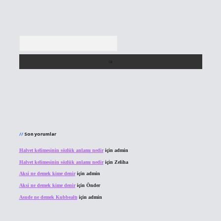
Arama
Son yorumlar
Halvet kelimesinin sözlük anlamı nedir
için
admin
Halvet kelimesinin sözlük anlamı nedir
için
Zeliha
Aksi ne demek kime denir
için
admin
Aksi ne demek kime denir
için
Önder
Asude ne demek Kubbealtı
için
admin