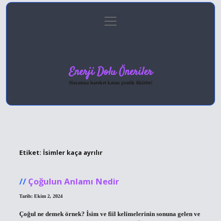
menüyü
Anasayfa
Gizlilik Politikası
Yasal Uyarı
aç
Hakkımızda
Enerji Dolu Öneriler
Hayatına hareket katan pratik fikirler!
Etiket:
İsimler kaça ayrılır
Çoğulun Anlamı Nedir
Tarih: Ekim 2, 2024
Çoğul ne demek örnek? İsim ve fiil kelimelerinin sonuna gelen ve