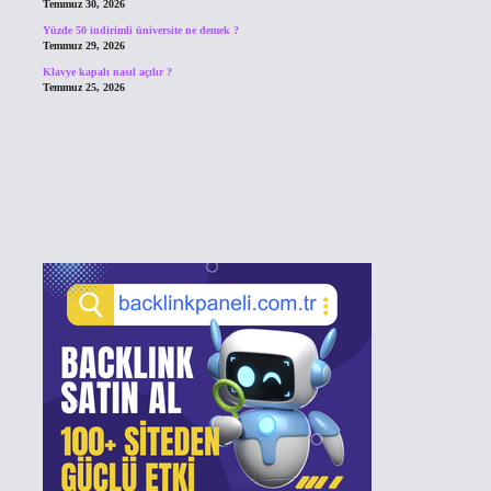
Temmuz 30, 2026
Yüzde 50 indirimli üniversite ne demek ?
Temmuz 29, 2026
Klavye kapalı nasıl açılır ?
Temmuz 25, 2026