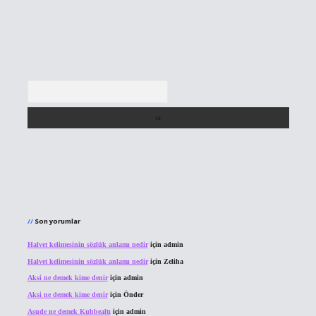
Arama
Son yorumlar
Halvet kelimesinin sözlük anlamı nedir
için
admin
Halvet kelimesinin sözlük anlamı nedir
için
Zeliha
Aksi ne demek kime denir
için
admin
Aksi ne demek kime denir
için
Önder
Asude ne demek Kubbealtı
için
admin