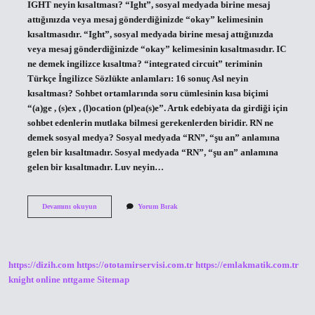
IGHT neyin kısaltması? “Ight”, sosyal medyada birine mesaj
attığınızda veya mesaj gönderdiğinizde “okay” kelimesinin
kısaltmasıdır. “Ight”, sosyal medyada birine mesaj attığınızda
veya mesaj gönderdiğinizde “okay” kelimesinin kısaltmasıdır. IC
ne demek ingilizce kısaltma? “integrated circuit” teriminin
Türkçe İngilizce Sözlükte anlamları: 16 sonuç Asl neyin
kısaltması? Sohbet ortamlarında soru cümlesinin kısa biçimi
“(a)ge , (s)ex , (l)ocation (pl)ea(s)e”. Artık edebiyata da girdiği için
sohbet edenlerin mutlaka bilmesi gerekenlerden biridir. RN ne
demek sosyal medya? Sosyal medyada “RN”, “şu an” anlamına
gelen bir kısaltmadır. Sosyal medyada “RN”, “şu an” anlamına
gelen bir kısaltmadır. Luv neyin…
Imd
Devamını okuyun
Yorum Bırak
Neyin
Kısaltması
https://dizih.com
https://ototamirservisi.com.tr
https://emlakmatik.com.tr
knight online
nttgame
Sitemap